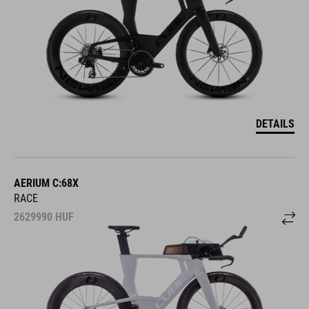
DETAILS
AERIUM C:68X
RACE
2629990
HUF