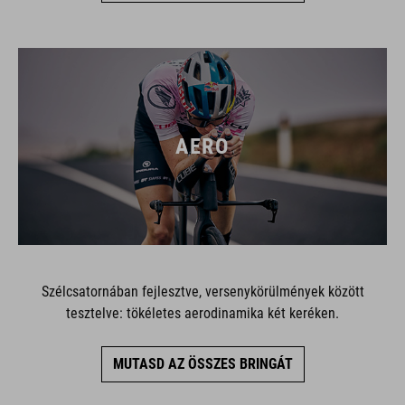
AERO
Szélcsatornában fejlesztve, versenykörülmények között
tesztelve: tökéletes aerodinamika két keréken.
MUTASD AZ ÖSSZES BRINGÁT