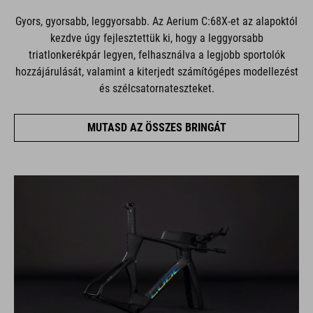
Gyors, gyorsabb, leggyorsabb. Az Aerium C:68X-et az alapoktól
kezdve úgy fejlesztettük ki, hogy a leggyorsabb
triatlonkerékpár legyen, felhasználva a legjobb sportolók
hozzájárulását, valamint a kiterjedt számítógépes modellezést
és szélcsatornateszteket.
MUTASD AZ ÖSSZES BRINGÁT