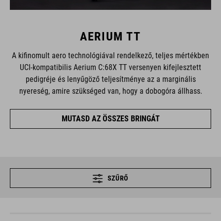
AERIUM TT
A kifinomult aero technológiával rendelkező, teljes mértékben
UCI-kompatibilis Aerium C:68X TT versenyen kifejlesztett
pedigréje és lenyűgöző teljesítménye az a marginális
nyereség, amire szükséged van, hogy a dobogóra állhass.
MUTASD AZ ÖSSZES BRINGÁT
SZŰRŐ