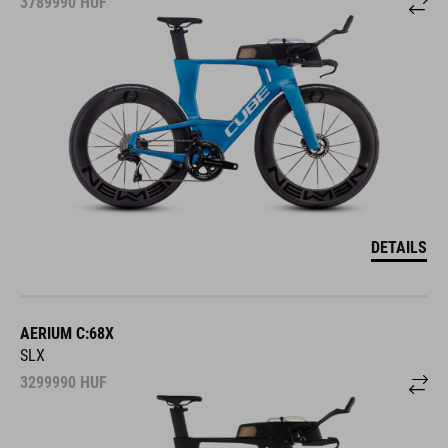
3789990
HUF
DETAILS
AERIUM C:68X
SLX
3299990
HUF