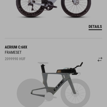
DETAILS
AERIUM C:68X
FRAMESET
2099990
HUF