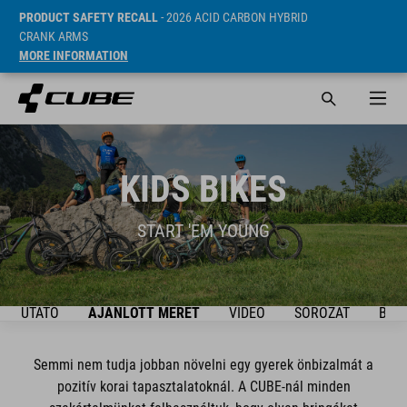
PRODUCT SAFETY RECALL
- 2026 ACID CARBON HYBRID
CRANK ARMS
MORE INFORMATION
KIDS BIKES
START 'EM YOUNG
ÚTMUTATÓ
AJÁNLOTT MÉRET
VIDEO
SOROZAT
BIKE
Semmi nem tudja jobban növelni egy gyerek önbizalmát a
pozitív korai tapasztalatoknál. A CUBE-nál minden