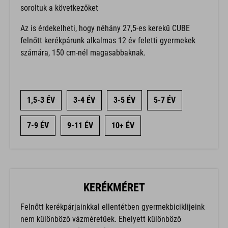
soroltuk a következőket
Az is érdekelheti, hogy néhány 27,5-es kerekű CUBE
felnőtt kerékpárunk alkalmas 12 év feletti gyermekek
számára, 150 cm-nél magasabbaknak.
1,5-3 ÉV
3-4 ÉV
3-5 ÉV
5-7 ÉV
7-9 ÉV
9-11 ÉV
10+ ÉV
KERÉKMÉRET
Felnőtt kerékpárjainkkal ellentétben gyermekbiciklijeink
nem különböző vázméretűek. Ehelyett különböző