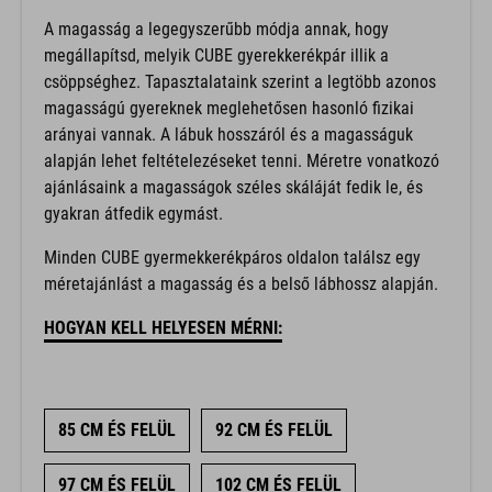
A magasság a legegyszerűbb módja annak, hogy
megállapítsd, melyik CUBE gyerekkerékpár illik a
csöppséghez. Tapasztalataink szerint a legtöbb azonos
magasságú gyereknek meglehetősen hasonló fizikai
arányai vannak. A lábuk hosszáról és a magasságuk
alapján lehet feltételezéseket tenni. Méretre vonatkozó
ajánlásaink a magasságok széles skáláját fedik le, és
gyakran átfedik egymást.
Minden CUBE gyermekkerékpáros oldalon találsz egy
méretajánlást a magasság és a belső lábhossz alapján.
HOGYAN KELL HELYESEN MÉRNI:
85 CM ÉS FELÜL
92 CM ÉS FELÜL
97 CM ÉS FELÜL
102 CM ÉS FELÜL