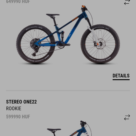
649990
HUF
DETAILS
STEREO ONE22
ROOKIE
599990
HUF