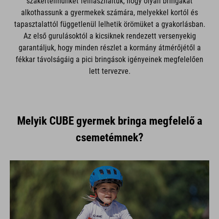
szakértelmünket felhasználtuk, hogy olyan bringákat
alkothassunk a gyermekek számára, melyekkel kortól és
tapasztalattól függetlenül lelhetik örömüket a gyakorlásban.
Az első gurulásoktól a kicsiknek rendezett versenyekig
garantáljuk, hogy minden részlet a kormány átmérőjétől a
fékkar távolságáig a pici bringások igényeinek megfelelően
lett tervezve.
Melyik CUBE gyermek bringa megfelelő a
csemetémnek?