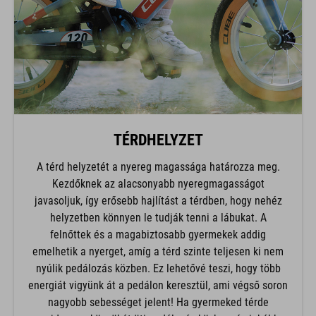
TÉRDHELYZET
A térd helyzetét a nyereg magassága határozza meg.
Kezdőknek az alacsonyabb nyeregmagasságot
javasoljuk, így erősebb hajlítást a térdben, hogy nehéz
helyzetben könnyen le tudják tenni a lábukat. A
felnőttek és a magabiztosabb gyermekek addig
emelhetik a nyerget, amíg a térd szinte teljesen ki nem
nyúlik pedálozás közben. Ez lehetővé teszi, hogy több
energiát vigyünk át a pedálon keresztül, ami végső soron
nagyobb sebességet jelent! Ha gyermeked térde