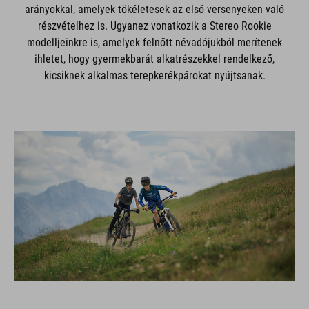
arányokkal, amelyek tökéletesek az első versenyeken való
részvételhez is. Ugyanez vonatkozik a Stereo Rookie
modelljeinkre is, amelyek felnőtt névadójukból merítenek
ihletet, hogy gyermekbarát alkatrészekkel rendelkező,
kicsiknek alkalmas terepkerékpárokat nyújtsanak.