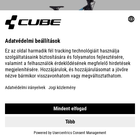
DETAILS
REACTION 200
PRO
309990
HUF