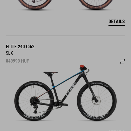
DETAILS
ELITE 240 C:62
SLX
849990
HUF