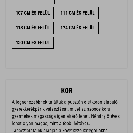
107 CM ÉS FELÜL
111 CM ÉS FELÜL
118 CM ÉS FELÜL
124 CM ÉS FELÜL
130 CM ÉS FELÜL
KOR
A legnehezebbnek találtuk a pusztán életkoron alapuló
gyerekkerékpár kiválasztását, mivel az azonos korú
gyermekek magassága igen eltérő lehet. Néhány ötéves
lehet olyan magas, mint a többi hétéves.
Tapasztalataink alapján a következő kategóriákba