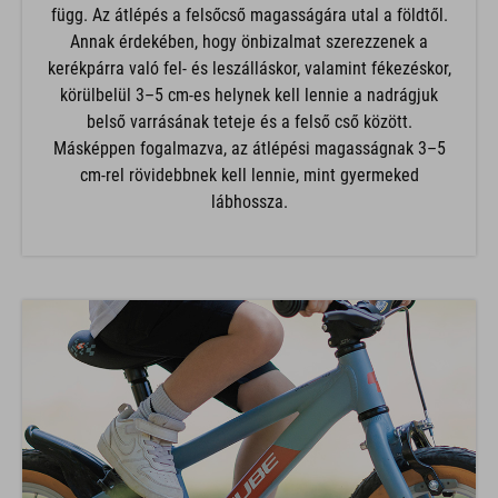
függ. Az átlépés a felsőcső magasságára utal a földtől.
Annak érdekében, hogy önbizalmat szerezzenek a
kerékpárra való fel- és leszálláskor, valamint fékezéskor,
körülbelül 3–5 cm-es helynek kell lennie a nadrágjuk
belső varrásának teteje és a felső cső között.
Másképpen fogalmazva, az átlépési magasságnak 3–5
cm-rel rövidebbnek kell lennie, mint gyermeked
lábhossza.