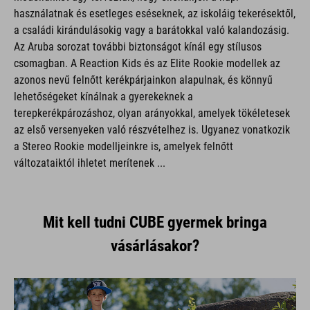
használatnak és esetleges eséseknek, az iskoláig tekerésektől,
a családi kirándulásokig vagy a barátokkal való kalandozásig.
Az Aruba sorozat további biztonságot kínál egy stílusos
csomagban. A Reaction Kids és az Elite Rookie modellek az
azonos nevű felnőtt kerékpárjainkon alapulnak, és könnyű
lehetőségeket kínálnak a gyerekeknek a
terepkerékpározáshoz, olyan arányokkal, amelyek tökéletesek
az első versenyeken való részvételhez is. Ugyanez vonatkozik
a Stereo Rookie modelljeinkre is, amelyek felnőtt
változataiktól ihletet merítenek ...
Mit kell tudni CUBE gyermek bringa
vásárlásakor?