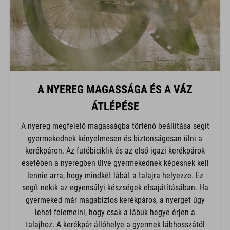
A NYEREG MAGASSÁGA ÉS A VÁZ
ÁTLÉPÉSE
A nyereg megfelelő magasságba történő beállítása segít
gyermekednek kényelmesen és biztonságosan ülni a
kerékpáron. Az futóbiciklik és az első igazi kerékpárok
esetében a nyeregben ülve gyermekednek képesnek kell
lennie arra, hogy mindkét lábát a talajra helyezze. Ez
segít nekik az egyensúlyi készségek elsajátításában. Ha
gyermeked már magabiztos kerékpáros, a nyerget úgy
lehet felemelni, hogy csak a lábuk hegye érjen a
talajhoz. A kerékpár állóhelye a gyermek lábhosszától