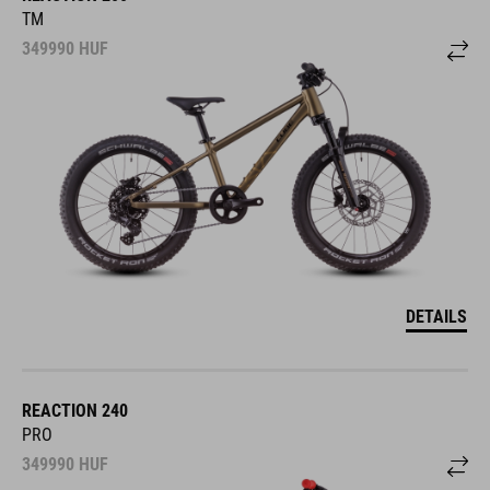
TM
349990
HUF
DETAILS
REACTION 240
PRO
349990
HUF