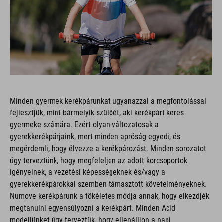
Minden gyermek kerékpárunkat ugyanazzal a megfontolással
fejlesztjük, mint bármelyik szülőét, aki kerékpárt keres
gyermeke számára. Ezért olyan változatosak a
gyerekkerékpárjaink, mert minden apróság egyedi, és
megérdemli, hogy élvezze a kerékpározást. Minden sorozatot
úgy terveztünk, hogy megfeleljen az adott korcsoportok
igényeinek, a vezetési képességeknek és/vagy a
gyerekkerékpárokkal szemben támasztott követelményeknek.
Numove kerékpárunk a tökéletes módja annak, hogy elkezdjék
megtanulni egyensúlyozni a kerékpárt. Minden Acid
modellünket úgy terveztük, hogy ellenálljon a napi