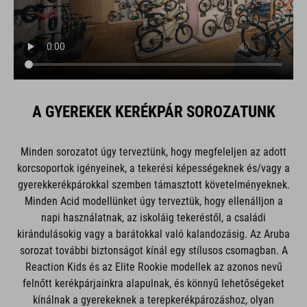
A GYEREKEK KERÉKPÁR SOROZATUNK
Minden sorozatot úgy terveztünk, hogy megfeleljen az adott
korcsoportok igényeinek, a tekerési képességeknek és/vagy a
gyerekkerékpárokkal szemben támasztott követelményeknek.
Minden Acid modellünket úgy terveztük, hogy ellenálljon a
napi használatnak, az iskoláig tekeréstől, a családi
kirándulásokig vagy a barátokkal való kalandozásig. Az Aruba
sorozat további biztonságot kínál egy stílusos csomagban. A
Reaction Kids és az Elite Rookie modellek az azonos nevű
felnőtt kerékpárjainkra alapulnak, és könnyű lehetőségeket
kínálnak a gyerekeknek a terepkerékpározáshoz, olyan