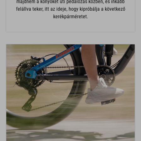
majdnem a könyökét üti pedálozás közben, és inkább
felállva teker, itt az ideje, hogy kipróbálja a következő
kerékpárméretet.