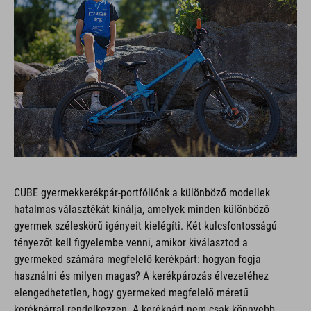
CUBE gyermekkerékpár-portfóliónk a különböző modellek
hatalmas választékát kínálja, amelyek minden különböző
gyermek széleskörű igényeit kielégíti. Két kulcsfontosságú
tényezőt kell figyelembe venni, amikor kiválasztod a
gyermeked számára megfelelő kerékpárt: hogyan fogja
használni és milyen magas? A kerékpározás élvezetéhez
elengedhetetlen, hogy gyermeked megfelelő méretű
kerékpárral rendelkezzen. A kerékpárt nem csak könnyebb