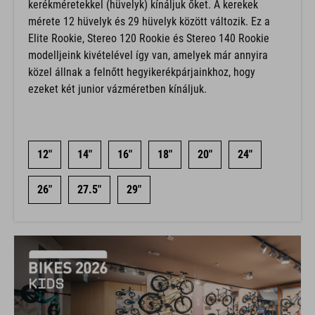
kerékméretekkel (hüvelyk) kínáljuk őket. A kerekek
mérete 12 hüvelyk és 29 hüvelyk között változik. Ez a
Elite Rookie, Stereo 120 Rookie és Stereo 140 Rookie
modelljeink kivételével így van, amelyek már annyira
közel állnak a felnőtt hegyikerékpárjainkhoz, hogy
ezeket két junior vázméretben kínáljuk.
12"
14"
16"
18"
20"
24"
26"
27.5"
29"