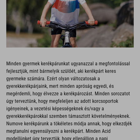
Minden gyermek kerékpárunkat ugyanazzal a megfontolással
fejlesztjük, mint bármelyik szülőét, aki kerékpárt keres
gyermeke számára. Ezért olyan változatosak a
gyerekkerékpárjaink, mert minden apróság egyedi, és
megérdemli, hogy élvezze a kerékpározást. Minden sorozatot
úgy terveztünk, hogy megfeleljen az adott korcsoportok
igényeinek, a vezetési képességeknek és/vagy a
gyerekkerékpárokkal szemben támasztott követelményeknek.
Numove kerékpárunk a tökéletes módja annak, hogy elkezdjék
megtanulni egyensúlyozni a kerékpárt. Minden Acid
modellünket úgy terveztük, hogy ellenálljon a napi