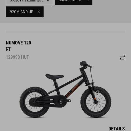
Összes visszaállítása
×
92CM AND UP
NUMOVE 120
RT
129990
HUF
DETAILS