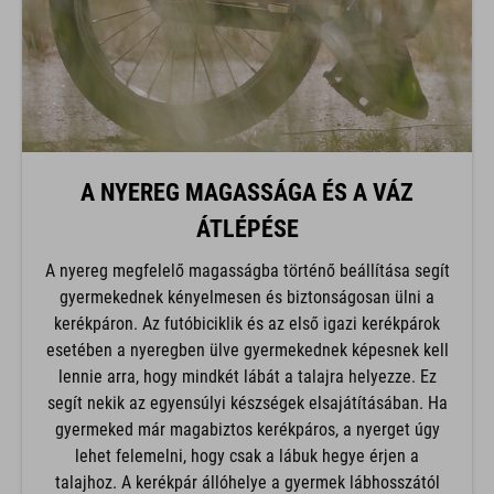
A NYEREG MAGASSÁGA ÉS A VÁZ
ÁTLÉPÉSE
A nyereg megfelelő magasságba történő beállítása segít
gyermekednek kényelmesen és biztonságosan ülni a
kerékpáron. Az futóbiciklik és az első igazi kerékpárok
esetében a nyeregben ülve gyermekednek képesnek kell
lennie arra, hogy mindkét lábát a talajra helyezze. Ez
segít nekik az egyensúlyi készségek elsajátításában. Ha
gyermeked már magabiztos kerékpáros, a nyerget úgy
lehet felemelni, hogy csak a lábuk hegye érjen a
talajhoz. A kerékpár állóhelye a gyermek lábhosszától