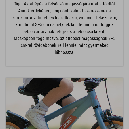
függ. Az átlépés a felsőcső magasságára utal a földtől.
Annak érdekében, hogy önbizalmat szerezzenek a
kerékpárra való fel- és leszálláskor, valamint fékezéskor,
körülbelül 3–5 cm-es helynek kell lennie a nadrágjuk
belső varrásának teteje és a felső cső között.
Másképpen fogalmazva, az átlépési magasságnak 3–5
cm-rel rövidebbnek kell lennie, mint gyermeked
lábhossza.