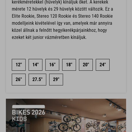
kerékméretekkel (hüvelyk) kínáljuk őket. A kerekek
mérete 12 hüvelyk és 29 hüvelyk között változik. Ez a
Elite Rookie, Stereo 120 Rookie és Stereo 140 Rookie
modelljeink kivételével így van, amelyek már annyira
közel állnak a felnőtt hegyikerékpárjainkhoz, hogy
ezeket két junior vázméretben kínáljuk.
12"
14"
16"
18"
20"
24"
26"
27.5"
29"