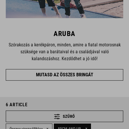
ARUBA
Szórakozás a kerékpáron, minden, amire a fiatal motorosnak
szüksége van a barátaival és a családjával való
kalandozáshoz. Kezdődhet a jó idő!
MUTASD AZ ÖSSZES BRINGÁT
6
ARTICLE
SZŰRŐ
×
×
85CM AND UP