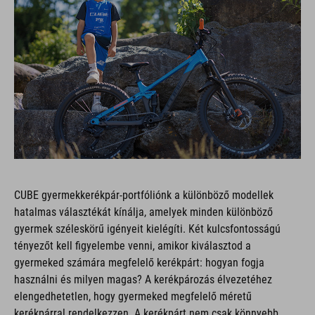
CUBE gyermekkerékpár-portfóliónk a különböző modellek
hatalmas választékát kínálja, amelyek minden különböző
gyermek széleskörű igényeit kielégíti. Két kulcsfontosságú
tényezőt kell figyelembe venni, amikor kiválasztod a
gyermeked számára megfelelő kerékpárt: hogyan fogja
használni és milyen magas? A kerékpározás élvezetéhez
elengedhetetlen, hogy gyermeked megfelelő méretű
kerékpárral rendelkezzen. A kerékpárt nem csak könnyebb