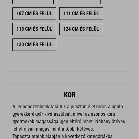
107 CM ÉS FELÜL
111 CM ÉS FELÜL
118 CM ÉS FELÜL
124 CM ÉS FELÜL
130 CM ÉS FELÜL
KOR
A legnehezebbnek találtuk a pusztán életkoron alapuló
gyerekkerékpár kiválasztását, mivel az azonos korú
gyermekek magassága igen eltérő lehet. Néhány ötéves
lehet olyan magas, mint a többi hétéves.
Tapasztalataink alapján a következő kategóriákba