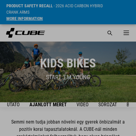
PRODUCT SAFETY RECALL
- 2026 ACID CARBON HYBRID
CRANK ARMS
MORE INFORMATION
KIDS BIKES
START 'EM YOUNG
ÚTMUTATÓ
AJÁNLOTT MÉRET
VIDEO
SOROZAT
BIKE
Semmi nem tudja jobban növelni egy gyerek önbizalmát a
pozitív korai tapasztalatoknál. A CUBE-nál minden