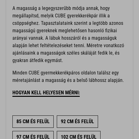
A magasság a legegyszerűbb módja annak, hogy
megállapítsd, melyik CUBE gyerekkerékpár illik a
csöppséghez. Tapasztalataink szerint a legtöbb azonos
magasságú gyereknek meglehetősen hasonló fizikai
arányai vannak. A lábuk hosszáról és a magasságuk
alapján lehet feltételezéseket tenni. Méretre vonatkozó
ajánlásaink a magasságok széles skáláját fedik le, és
gyakran átfedik egymást.
Minden CUBE gyermekkerékpáros oldalon találsz egy
méretajánlást a magasság és a belső lábhossz alapján.
HOGYAN KELL HELYESEN MÉRNI:
85 CM ÉS FELÜL
92 CM ÉS FELÜL
97 CM ÉS FELÜL
102 CM ÉS FELÜL