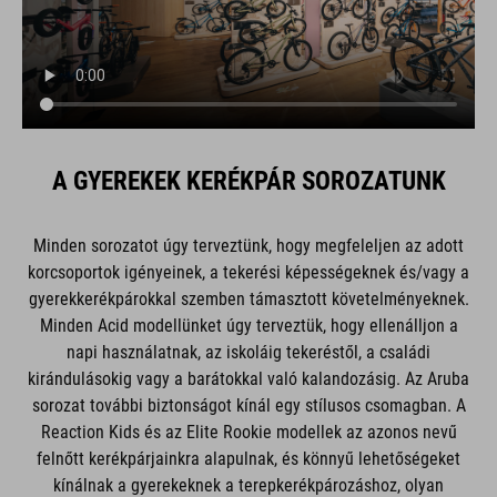
A GYEREKEK KERÉKPÁR SOROZATUNK
Minden sorozatot úgy terveztünk, hogy megfeleljen az adott
korcsoportok igényeinek, a tekerési képességeknek és/vagy a
gyerekkerékpárokkal szemben támasztott követelményeknek.
Minden Acid modellünket úgy terveztük, hogy ellenálljon a
napi használatnak, az iskoláig tekeréstől, a családi
kirándulásokig vagy a barátokkal való kalandozásig. Az Aruba
sorozat további biztonságot kínál egy stílusos csomagban. A
Reaction Kids és az Elite Rookie modellek az azonos nevű
felnőtt kerékpárjainkra alapulnak, és könnyű lehetőségeket
kínálnak a gyerekeknek a terepkerékpározáshoz, olyan