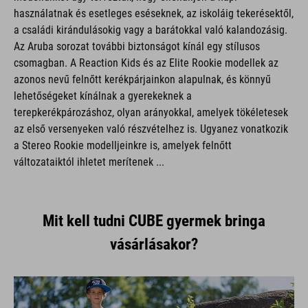
használatnak és esetleges eséseknek, az iskoláig tekerésektől,
a családi kirándulásokig vagy a barátokkal való kalandozásig.
Az Aruba sorozat további biztonságot kínál egy stílusos
csomagban. A Reaction Kids és az Elite Rookie modellek az
azonos nevű felnőtt kerékpárjainkon alapulnak, és könnyű
lehetőségeket kínálnak a gyerekeknek a
terepkerékpározáshoz, olyan arányokkal, amelyek tökéletesek
az első versenyeken való részvételhez is. Ugyanez vonatkozik
a Stereo Rookie modelljeinkre is, amelyek felnőtt
változataiktól ihletet merítenek ...
Mit kell tudni CUBE gyermek bringa
vásárlásakor?