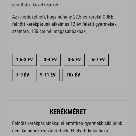
soroltuk a következőket
Az is érdekelheti, hogy néhány 27,5-es kerekű CUBE
felnőtt kerékpárunk alkalmas 12 év feletti gyermekek
számára, 150 cm-nél magasabbaknak.
1,5-3 ÉV
3-4 ÉV
3-5 ÉV
5-7 ÉV
7-9 ÉV
9-11 ÉV
10+ ÉV
KERÉKMÉRET
Felnőtt kerékpárjainkkal ellentétben gyermekbiciklijeink
nem különböző vázméretűek. Ehelyett különböző