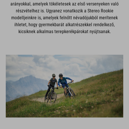
arányokkal, amelyek tökéletesek az első versenyeken való
részvételhez is. Ugyanez vonatkozik a Stereo Rookie
modelljeinkre is, amelyek felnőtt névadójukból merítenek
ihletet, hogy gyermekbarát alkatrészekkel rendelkező,
kicsiknek alkalmas terepkerékpárokat nyújtsanak.