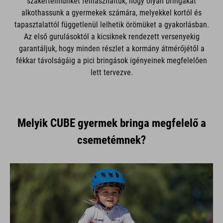
szakértelmünket felhasználtuk, hogy olyan bringákat
alkothassunk a gyermekek számára, melyekkel kortól és
tapasztalattól függetlenül lelhetik örömüket a gyakorlásban.
Az első gurulásoktól a kicsiknek rendezett versenyekig
garantáljuk, hogy minden részlet a kormány átmérőjétől a
fékkar távolságáig a pici bringások igényeinek megfelelően
lett tervezve.
Melyik CUBE gyermek bringa megfelelő a
csemetémnek?