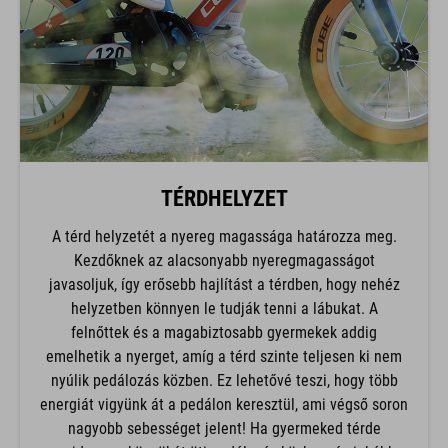
TÉRDHELYZET
A térd helyzetét a nyereg magassága határozza meg.
Kezdőknek az alacsonyabb nyeregmagasságot
javasoljuk, így erősebb hajlítást a térdben, hogy nehéz
helyzetben könnyen le tudják tenni a lábukat. A
felnőttek és a magabiztosabb gyermekek addig
emelhetik a nyerget, amíg a térd szinte teljesen ki nem
nyúlik pedálozás közben. Ez lehetővé teszi, hogy több
energiát vigyünk át a pedálon keresztül, ami végső soron
nagyobb sebességet jelent! Ha gyermeked térde