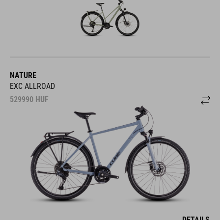
NATURE
EXC ALLROAD
529990
HUF
DETAILS