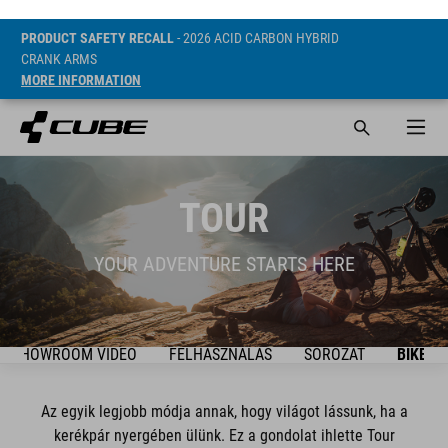
PRODUCT SAFETY RECALL
- 2026 ACID CARBON HYBRID
CRANK ARMS
MORE INFORMATION
TOUR
YOUR ADVENTURE STARTS HERE
SHOWROOM VIDEO
FELHASZNÁLÁS
SOROZAT
BIKES
Az egyik legjobb módja annak, hogy világot lássunk, ha a
kerékpár nyergében ülünk. Ez a gondolat ihlette Tour