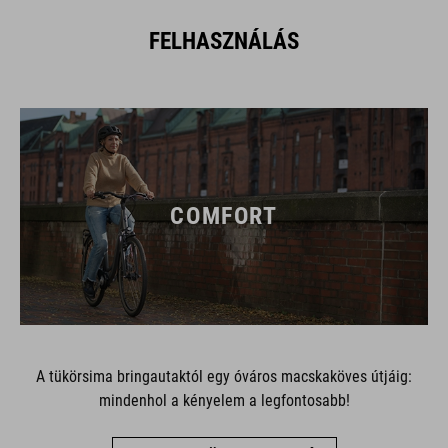
FELHASZNÁLÁS
COMFORT
A tükörsima bringautaktól egy óváros macskaköves útjáig:
mindenhol a kényelem a legfontosabb!
MUTASD AZ ÖSSZES BRINGÁT