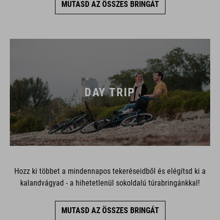
DAY TRIP
Hozz ki többet a mindennapos tekeréseidből és elégítsd ki a
kalandvágyad - a hihetetlenül sokoldalú túrabringánkkal!
MUTASD AZ ÖSSZES BRINGÁT