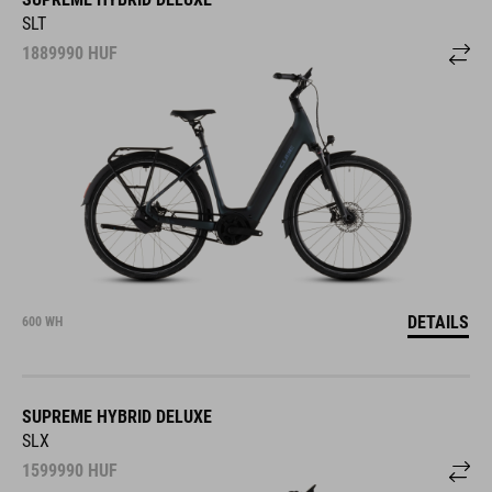
SLT
1889990
HUF
DETAILS
600 WH
SUPREME HYBRID DELUXE
SLX
1599990
HUF