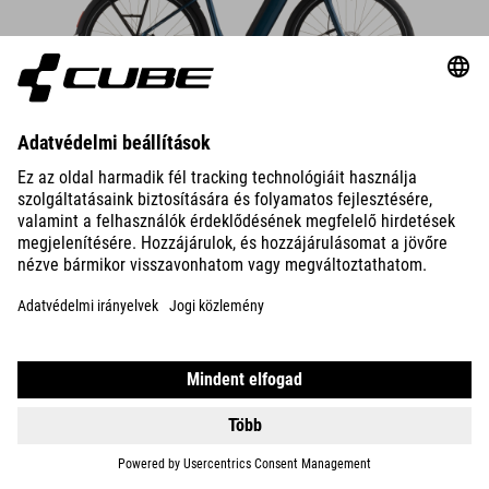
DETAILS
600 WH
SUPREME HYBRID COMFORT
ONE
1099990
HUF