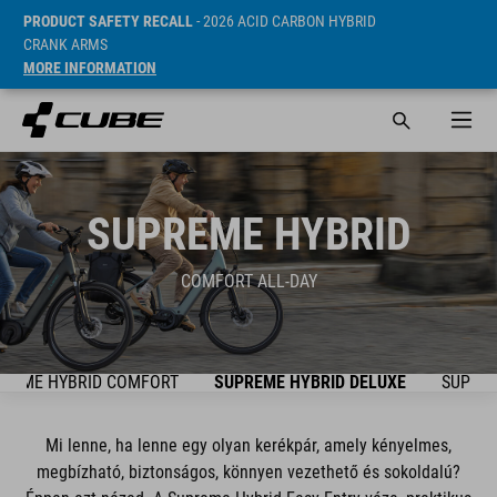
PRODUCT SAFETY RECALL
- 2026 ACID CARBON HYBRID
CRANK ARMS
MORE INFORMATION
SUPREME HYBRID
COMFORT ALL-DAY
PREME HYBRID COMFORT
SUPREME HYBRID DELUXE
SUPREM
Mi lenne, ha lenne egy olyan kerékpár, amely kényelmes,
megbízható, biztonságos, könnyen vezethető és sokoldalú?