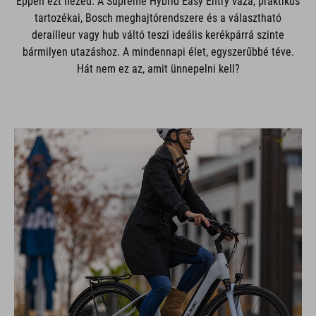
Éppen ezt nézed. A Supreme Hybrid Easy Entry váza, praktikus
tartozékai, Bosch meghajtórendszere és a választható
derailleur vagy hub váltó teszi ideális kerékpárrá szinte
bármilyen utazáshoz. A mindennapi élet, egyszerűbbé téve.
Hát nem ez az, amit ünnepelni kell?