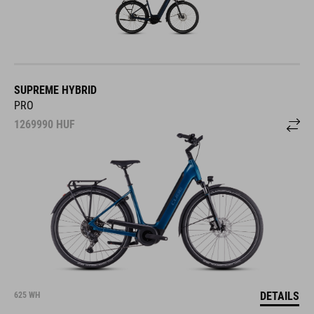
SUPREME HYBRID
PRO
1269990
HUF
DETAILS
625 WH