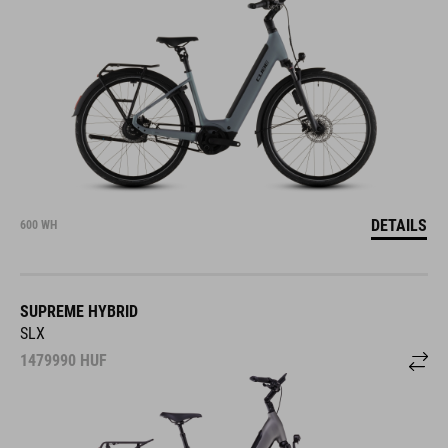
DETAILS
600 WH
SUPREME HYBRID
SLX
1479990
HUF