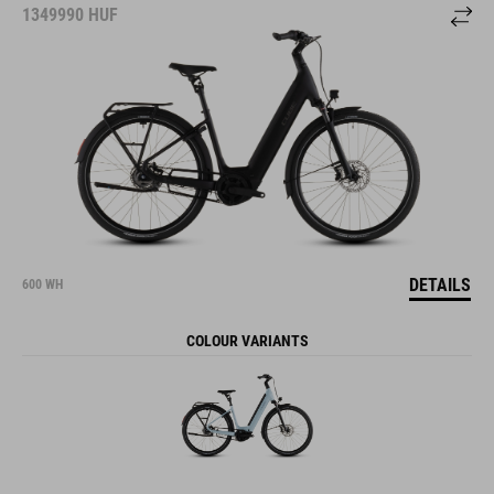
1349990
HUF
DETAILS
600 WH
COLOUR VARIANTS