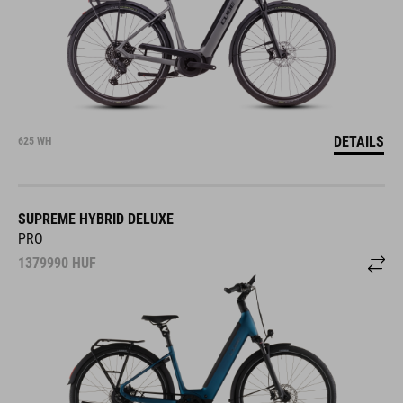
DETAILS
625 WH
SUPREME HYBRID DELUXE
PRO
1379990
HUF