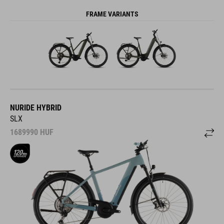
FRAME VARIANTS
NURIDE HYBRID
SLX
1689990
HUF