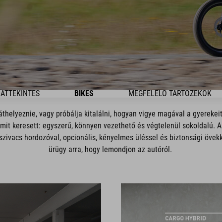
ÁTTEKINTÉS
BIKES
MEGFELELŐ TARTOZÉKOK
thelyeznie, vagy próbálja kitalálni, hogyan vigye magával a gyerekeit
mit keresett: egyszerű, könnyen vezethető és végtelenül sokoldalú. 
ivacs hordozóval, opcionális, kényelmes üléssel és biztonsági övekke
ürügy arra, hogy lemondjon az autóról.