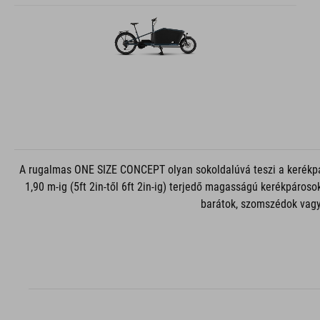
A rugalmas ONE SIZE CONCEPT olyan sokoldalúvá teszi a kerékpárt
1,90 m-ig (5ft 2in-től 6ft 2in-ig) terjedő magasságú kerékpáros
barátok, szomszédok vagy 