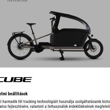
1849990
HUF
DETAILS
COLOUR VARIANTS