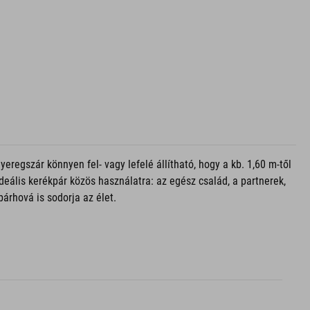
egszár könnyen fel- vagy lefelé állítható, hogy a kb. 1,60 m-től
deális kerékpár közös használatra: az egész család, a partnerek,
árhová is sodorja az élet.