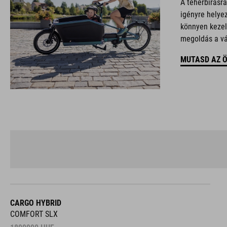
A teherbírásra
igényre helye
könnyen kezel
megoldás a vá
MUTASD AZ Ö
CARGO HYBRID
COMFORT SLX