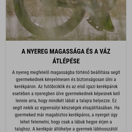
A NYEREG MAGASSÁGA ÉS A VÁZ
ÁTLÉPÉSE
A nyereg megfelelő magasságba történő beállítása segít
gyermekednek kényelmesen és biztonságosan ülni a
kerékpáron. Az futóbiciklik és az első igazi kerékpárok
esetében a nyeregben ülve gyermekednek képesnek kell
lennie arra, hogy mindkét lábát a talajra helyezze. Ez
segít nekik az egyensúlyi készségek elsajátításában. Ha
gyermeked már magabiztos kerékpáros, a nyerget úgy
lehet felemelni, hogy csak a lábuk hegye érjen a
talajhoz. A kerékpár állóhelye a gyermek lábhosszától