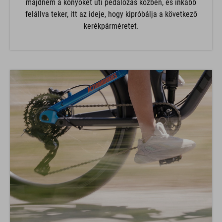
majdnem a könyökét üti pedálozás közben, és inkább
felállva teker, itt az ideje, hogy kipróbálja a következő
kerékpárméretet.