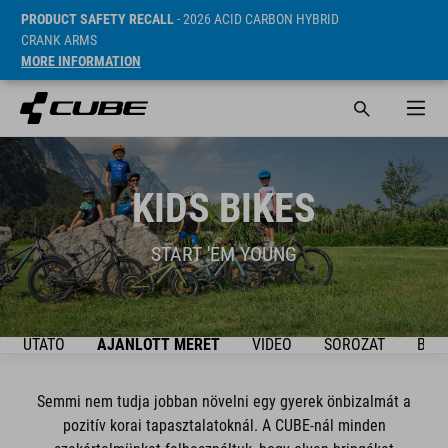
PRODUCT SAFETY RECALL
- 2026 ACID CARBON HYBRID
CRANK ARMS
MORE INFORMATION
KIDS BIKES
START 'EM YOUNG
ÚTMUTATÓ
AJÁNLOTT MÉRET
VIDEO
SOROZAT
BIKE
Semmi nem tudja jobban növelni egy gyerek önbizalmát a
pozitív korai tapasztalatoknál. A CUBE-nál minden