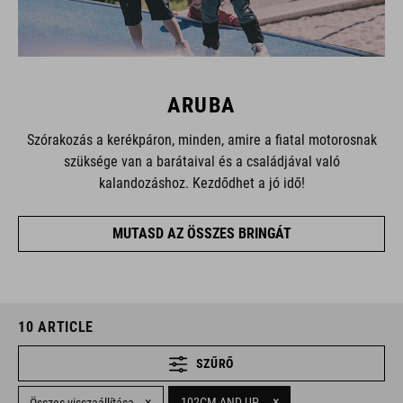
ARUBA
Szórakozás a kerékpáron, minden, amire a fiatal motorosnak
szüksége van a barátaival és a családjával való
kalandozáshoz. Kezdődhet a jó idő!
MUTASD AZ ÖSSZES BRINGÁT
10
ARTICLE
SZŰRŐ
×
×
102CM AND UP