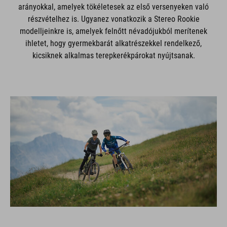
arányokkal, amelyek tökéletesek az első versenyeken való
részvételhez is. Ugyanez vonatkozik a Stereo Rookie
modelljeinkre is, amelyek felnőtt névadójukból merítenek
ihletet, hogy gyermekbarát alkatrészekkel rendelkező,
kicsiknek alkalmas terepkerékpárokat nyújtsanak.