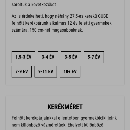
soroltuk a következőket
Az is érdekelheti, hogy néhány 27,5-es kerekű CUBE
felnőtt kerékpárunk alkalmas 12 év feletti gyermekek
számára, 150 cm-nél magasabbaknak.
1,5-3 ÉV
3-4 ÉV
3-5 ÉV
5-7 ÉV
7-9 ÉV
9-11 ÉV
10+ ÉV
KERÉKMÉRET
Felnőtt kerékpárjainkkal ellentétben gyermekbiciklijeink
nem különböző vázméretűek. Ehelyett különböző