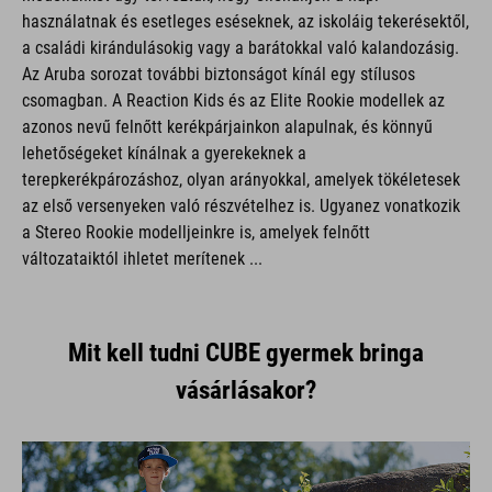
használatnak és esetleges eséseknek, az iskoláig tekerésektől,
a családi kirándulásokig vagy a barátokkal való kalandozásig.
Az Aruba sorozat további biztonságot kínál egy stílusos
csomagban. A Reaction Kids és az Elite Rookie modellek az
azonos nevű felnőtt kerékpárjainkon alapulnak, és könnyű
lehetőségeket kínálnak a gyerekeknek a
terepkerékpározáshoz, olyan arányokkal, amelyek tökéletesek
az első versenyeken való részvételhez is. Ugyanez vonatkozik
a Stereo Rookie modelljeinkre is, amelyek felnőtt
változataiktól ihletet merítenek ...
Mit kell tudni CUBE gyermek bringa
vásárlásakor?