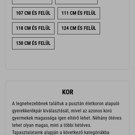
107 CM ÉS FELÜL
111 CM ÉS FELÜL
118 CM ÉS FELÜL
124 CM ÉS FELÜL
130 CM ÉS FELÜL
KOR
A legnehezebbnek találtuk a pusztán életkoron alapuló
gyerekkerékpár kiválasztását, mivel az azonos korú
gyermekek magassága igen eltérő lehet. Néhány ötéves
lehet olyan magas, mint a többi hétéves.
Tapasztalataink alapján a következő kategóriákba