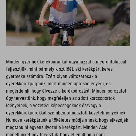
Minden gyermek kerékpárunkat ugyanazzal a megfontolással
fejlesztjük, mint bármelyik szülőét, aki kerékpárt keres
gyermeke számára. Ezért olyan változatosak a
gyerekkerékpárjaink, mert minden apróság egyedi, és
megérdemli, hogy élvezze a kerékpározást. Minden sorozatot
úgy terveztünk, hogy megfeleljen az adott korcsoportok
igényeinek, a vezetési képességeknek és/vagy a
gyerekkerékpárokkal szemben támasztott követelményeknek.
Numove kerékpárunk a tökéletes módja annak, hogy elkezdjék
megtanulni egyensúlyozni a kerékpárt. Minden Acid
modellünket úgy terveztük, hogy ellenálljon a napi