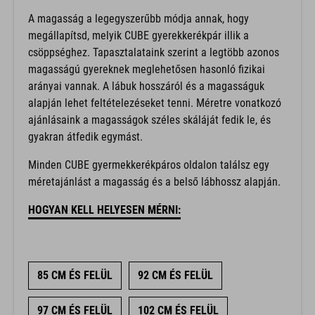
A magasság a legegyszerűbb módja annak, hogy
megállapítsd, melyik CUBE gyerekkerékpár illik a
csöppséghez. Tapasztalataink szerint a legtöbb azonos
magasságú gyereknek meglehetősen hasonló fizikai
arányai vannak. A lábuk hosszáról és a magasságuk
alapján lehet feltételezéseket tenni. Méretre vonatkozó
ajánlásaink a magasságok széles skáláját fedik le, és
gyakran átfedik egymást.
Minden CUBE gyermekkerékpáros oldalon találsz egy
méretajánlást a magasság és a belső lábhossz alapján.
HOGYAN KELL HELYESEN MÉRNI:
85 CM ÉS FELÜL
92 CM ÉS FELÜL
97 CM ÉS FELÜL
102 CM ÉS FELÜL