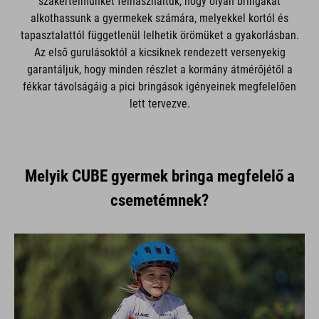
szakértelmünket felhasználtuk, hogy olyan bringákat
alkothassunk a gyermekek számára, melyekkel kortól és
tapasztalattól függetlenül lelhetik örömüket a gyakorlásban.
Az első gurulásoktól a kicsiknek rendezett versenyekig
garantáljuk, hogy minden részlet a kormány átmérőjétől a
fékkar távolságáig a pici bringások igényeinek megfelelően
lett tervezve.
Melyik CUBE gyermek bringa megfelelő a
csemetémnek?