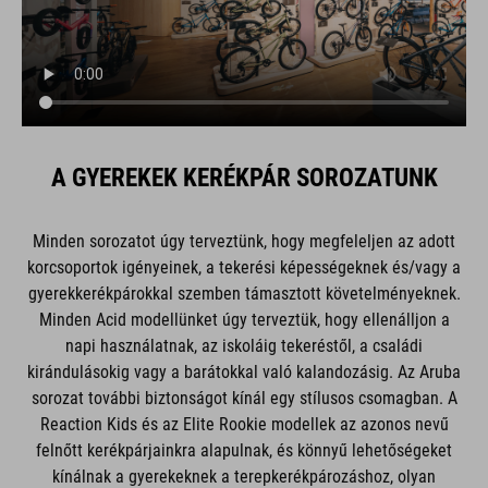
A GYEREKEK KERÉKPÁR SOROZATUNK
Minden sorozatot úgy terveztünk, hogy megfeleljen az adott
korcsoportok igényeinek, a tekerési képességeknek és/vagy a
gyerekkerékpárokkal szemben támasztott követelményeknek.
Minden Acid modellünket úgy terveztük, hogy ellenálljon a
napi használatnak, az iskoláig tekeréstől, a családi
kirándulásokig vagy a barátokkal való kalandozásig. Az Aruba
sorozat további biztonságot kínál egy stílusos csomagban. A
Reaction Kids és az Elite Rookie modellek az azonos nevű
felnőtt kerékpárjainkra alapulnak, és könnyű lehetőségeket
kínálnak a gyerekeknek a terepkerékpározáshoz, olyan