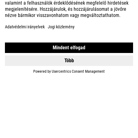
ACID 160
119990
HUF
DETAILS
ACID 160