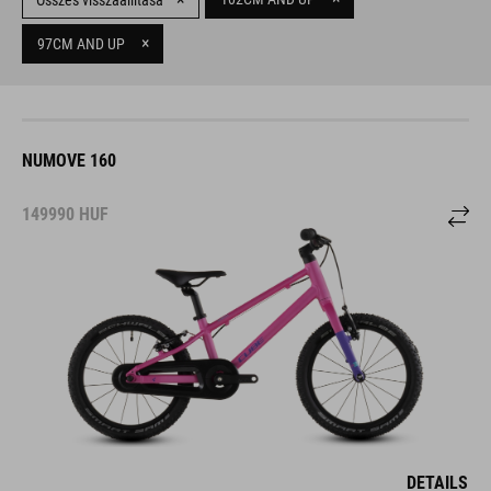
Összes visszaállítása
×
97CM AND UP
NUMOVE 160
149990
HUF
DETAILS