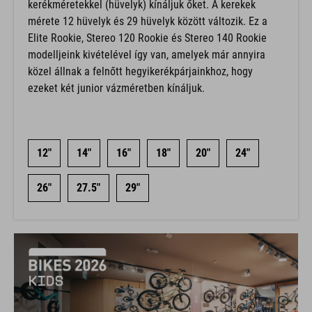
kerékméretekkel (hüvelyk) kínáljuk őket. A kerekek
mérete 12 hüvelyk és 29 hüvelyk között változik. Ez a
Elite Rookie, Stereo 120 Rookie és Stereo 140 Rookie
modelljeink kivételével így van, amelyek már annyira
közel állnak a felnőtt hegyikerékpárjainkhoz, hogy
ezeket két junior vázméretben kínáljuk.
12"
14"
16"
18"
20"
24"
26"
27.5"
29"