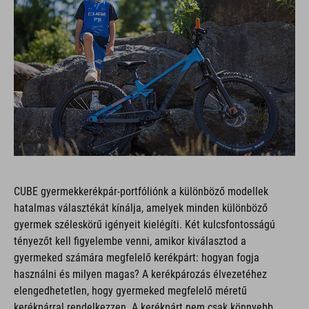
CUBE gyermekkerékpár-portfóliónk a különböző modellek
hatalmas választékát kínálja, amelyek minden különböző
gyermek széleskörű igényeit kielégíti. Két kulcsfontosságú
tényezőt kell figyelembe venni, amikor kiválasztod a
gyermeked számára megfelelő kerékpárt: hogyan fogja
használni és milyen magas? A kerékpározás élvezetéhez
elengedhetetlen, hogy gyermeked megfelelő méretű
kerékpárral rendelkezzen. A kerékpárt nem csak könnyebb