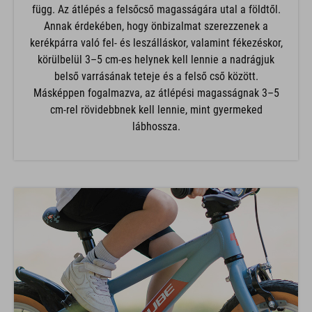
függ. Az átlépés a felsőcső magasságára utal a földtől.
Annak érdekében, hogy önbizalmat szerezzenek a
kerékpárra való fel- és leszálláskor, valamint fékezéskor,
körülbelül 3–5 cm-es helynek kell lennie a nadrágjuk
belső varrásának teteje és a felső cső között.
Másképpen fogalmazva, az átlépési magasságnak 3–5
cm-rel rövidebbnek kell lennie, mint gyermeked
lábhossza.