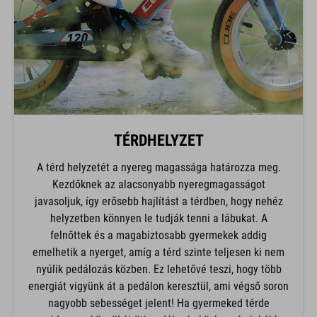
TÉRDHELYZET
A térd helyzetét a nyereg magassága határozza meg.
Kezdőknek az alacsonyabb nyeregmagasságot
javasoljuk, így erősebb hajlítást a térdben, hogy nehéz
helyzetben könnyen le tudják tenni a lábukat. A
felnőttek és a magabiztosabb gyermekek addig
emelhetik a nyerget, amíg a térd szinte teljesen ki nem
nyúlik pedálozás közben. Ez lehetővé teszi, hogy több
energiát vigyünk át a pedálon keresztül, ami végső soron
nagyobb sebességet jelent! Ha gyermeked térde