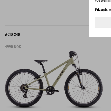
ACID 240
4990
NOK