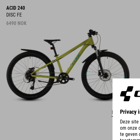
ACID 240
DISC FE
6490
NOK
DETAILS