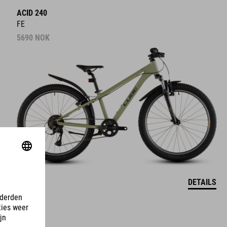
ACID 240
FE
5690
NOK
DETAILS