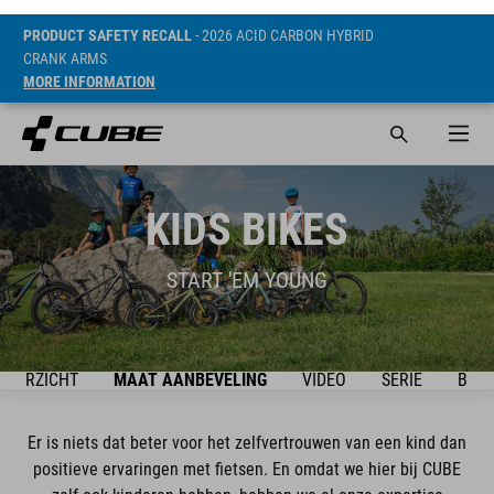
PRODUCT SAFETY RECALL
- 2026 ACID CARBON HYBRID
CRANK ARMS
MORE INFORMATION
KIDS BIKES
START 'EM YOUNG
OVERZICHT
MAAT AANBEVELING
VIDEO
SERIE
BIKE
Er is niets dat beter voor het zelfvertrouwen van een kind dan
positieve ervaringen met fietsen. En omdat we hier bij CUBE