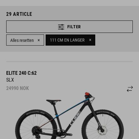
29
ARTICLE
FILTER
×
×
111 CM EN LANGER
Alles resetten
ELITE 240 C:62
SLX
24990
NOK