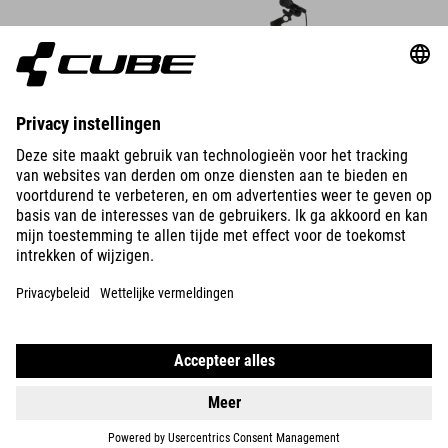
DETAILS
ACID 240
DISC FE
6490
NOK