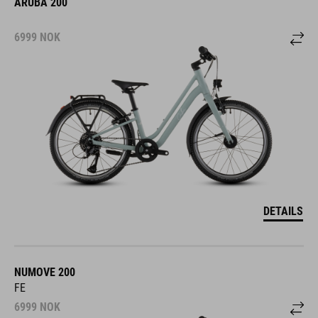
ARUBA 200
6999
NOK
DETAILS
NUMOVE 200
FE
6999
NOK