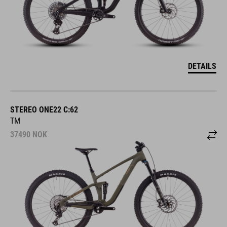
DETAILS
STEREO ONE22 C:62
TM
37490
NOK