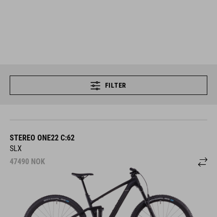
FILTER
STEREO ONE22 C:62
SLX
47490
NOK