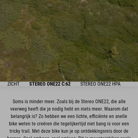
VERZICHT
STEREO ONE22 C:62
STEREO ONE22 HPA
BIK
Soms is minder meer. Zoals bij de Stereo ONE22, die alle
veerweg heeft die je nodig hebt en niets meer. Waarom dat
belangrijk is? Zo hebben we een lichte, efficiënte en snelle
bike weten te creëren die tegelijkertijd niet bang is voor een
tricky trail. Met deze bike kun je op ontdekkingsreis door de