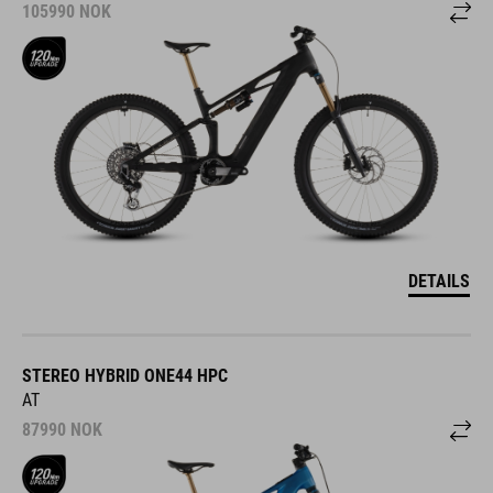
105990
NOK
DETAILS
STEREO HYBRID ONE44 HPC
AT
87990
NOK