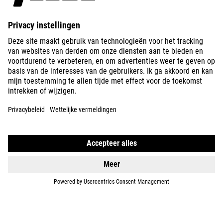
ABOUT US
EXPLORE
IMPRINT
PRIVACY
EU DATA ACT
PRESS
B2B
NORWAY
NEDERLANDS