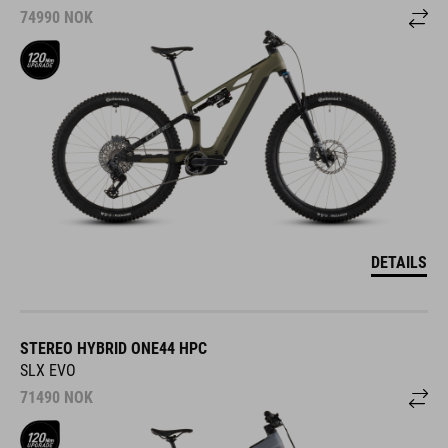
74990
NOK
DETAILS
STEREO HYBRID ONE44 HPC
SLX EVO
71490
NOK