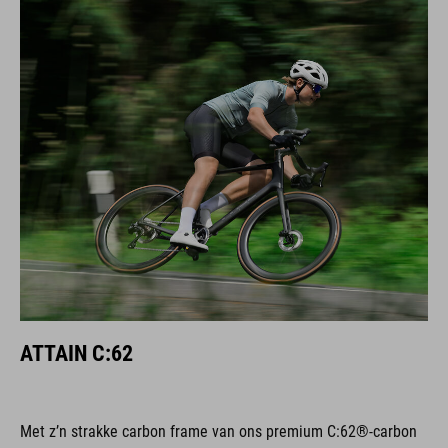
ATTAIN C:62
Met z’n strakke carbon frame van ons premium C:62®-carbon