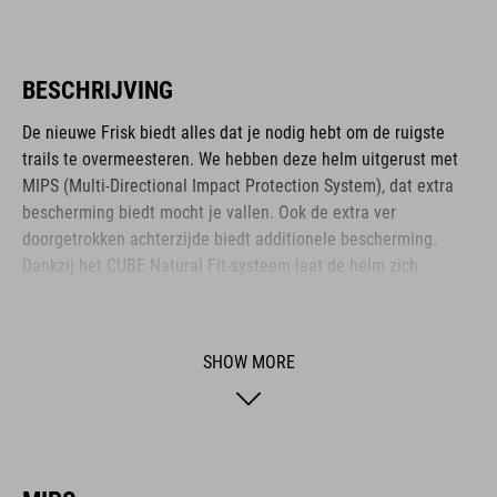
BESCHRIJVING
De nieuwe Frisk biedt alles dat je nodig hebt om de ruigste
trails te overmeesteren. We hebben deze helm uitgerust met
MIPS (Multi-Directional Impact Protection System), dat extra
bescherming biedt mocht je vallen. Ook de extra ver
doorgetrokken achterzijde biedt additionele bescherming.
Dankzij het CUBE Natural Fit-systeem laat de helm zich
optimaal aan de vorm van het hoofd aanpassen - alles met één
hand. Ook het verstellen van de bandjes is erg makkelijk, met
dank aan de platte geleiders en de praktische ratelsluiting. En
SHOW MORE
met de geïntegreerde X-Lock-houder haal je extra veiligheid in
huis; gewoon even een achterlampje op de houder klikken en
je bent voor iedereen zichtbaar.