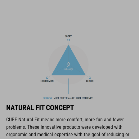
ART. NR.
16265
GEWICHT
348 g (met zonneklep)
KLEUR
NATURAL FIT CONCEPT
black
CUBE Natural Fit means more comfort, more fun and fewer
problems. These innovative products were developed with
MAAT
ergonomic and medical expertise with the goal of reducing or