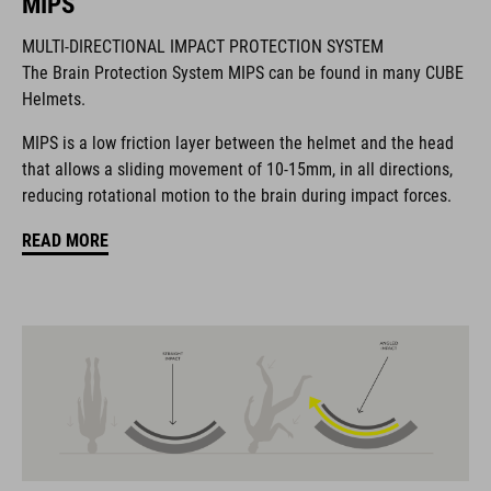
MIPS
BRAND
MULTI-DIRECTIONAL IMPACT PROTECTION SYSTEM
The Brain Protection System MIPS can be found in many CUBE
Helmets.
The CUBE brand is synonymous with innovative, high-quality
MIPS is a low friction layer between the helmet and the head
products geared to all the latest trends. Our designers
that allows a sliding movement of 10-15mm, in all directions,
collaborate closely to create bikes and accessories that
reducing rotational motion to the brain during impact forces.
coordinate seamlessly, combining design, technology and
usability for the perfect balance between form and function.
READ MORE
FEATURES
trailhelm, MIPS, extra bescherming aan de achterkant, 11 grote
ventilatieopeningen, zonneklep in hoogte verstelbaar, X-Lock-
houder, in hoogte verstelbaar SILC 180 passysteem, met één
hand instelbaar, in-mould-constructie, platte webbing-
geleiders, gepolsterde ratelsluiting bij de kin, Natura Fit-
concept, glanzende afwerking