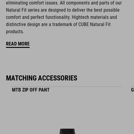
eliminating comfort issues. All components and parts of our
S (49-55) - M (52-57) - L (57-62)
Natural Fit series are designed to deliver the best possible
comfort and perfect functionality. Hightech materials and
distinctive design are a trademark of CUBE Natural Fit
MATERIAAL
products.
EPS in-mould
READ MORE
DOWNLOADS
CUBE_Helmet_Manual
( PDF 1.50 MB )
MATCHING ACCESSORIES
MTB ZIP OFF PANT
G