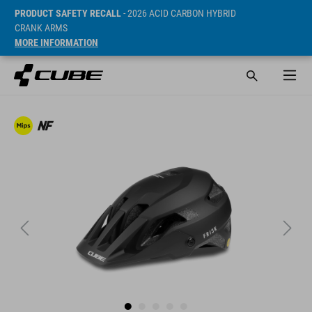
PRODUCT SAFETY RECALL
- 2026 ACID CARBON HYBRID
CRANK ARMS
MORE INFORMATION
Prijs* 1140 NOK