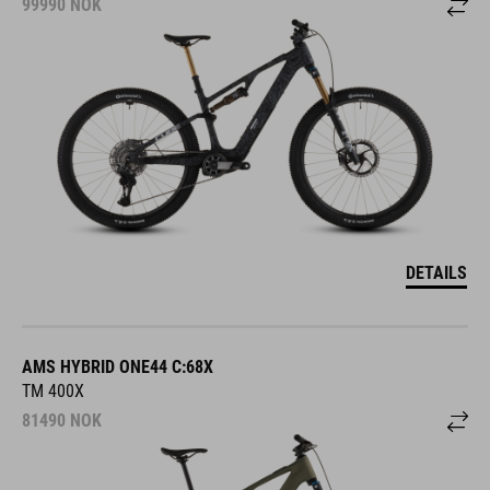
99990
NOK
DETAILS
AMS HYBRID ONE44 C:68X
TM 400X
81490
NOK