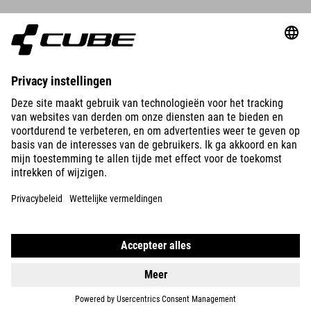
BIKES
E-BIKES
KIDS
GEAR
EQUIPMENT
SUPPORT