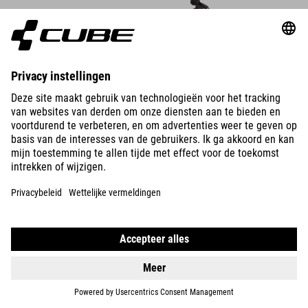
DETAILS
NUMOVE 180
5390
NOK