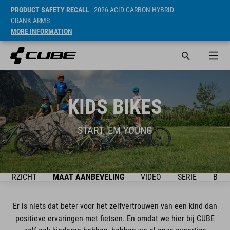
PRODUCT SAFETY RECALL
- 2026 ACID CARBON HYBRID
CRANK ARMS
MORE INFORMATION
KIDS BIKES
START 'EM YOUNG
OVERZICHT
MAAT AANBEVELING
VIDEO
SERIE
BIKE
Er is niets dat beter voor het zelfvertrouwen van een kind dan
positieve ervaringen met fietsen. En omdat we hier bij CUBE