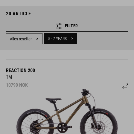
20
ARTICLE
FILTER
×
×
5 - 7 YEARS
Alles resetten
REACTION 200
TM
10790
NOK