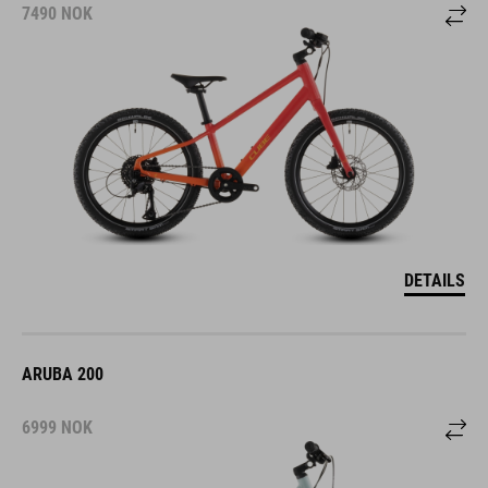
7490
NOK
DETAILS
ARUBA 200
6999
NOK