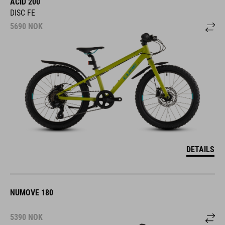
ACID 200
DISC FE
5690
NOK
DETAILS
NUMOVE 180
5390
NOK