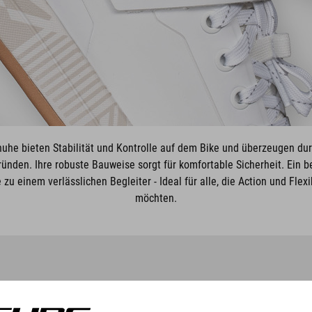
uhe bieten Stabilität und Kontrolle auf dem Bike und überzeugen durch
ünden. Ihre robuste Bauweise sorgt für komfortable Sicherheit. Ein 
zu einem verlässlichen Begleiter - Ideal für alle, die Action und Flex
möchten.