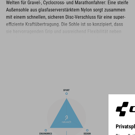
Welten für Gravel-, Cyclocross- und Marathonfahrer: Eine steife
Außensohle aus glasfaserverstärktem Nylon sorgt zusammen
mit einem schnellen, sicheren Disc-Verschluss für eine super-
effiziente Kraftübertragung. Die Sohle ist so konzipiert, dass
sie hervorragenden Grip und ausreichend Flexibilität neben
dem Rad bietet. Das Obermaterial aus PU und Ripstop ist auf
Langlebigkeit ausgelegt, während eine verstärkte Zehenbox
und Fersenkappe hervorragenden Schutz in diesen Bereichen
bieten. Die A-TRACTION Sohle besteht aus einer neuen, extra
haftenden Gummimischung für optimale Traktion auf Pedalen
und unterschiedlichen Oberflächen. Zudem sorgt eine NF
Ergonomics-Innensohle für optimierte Druckverteilung und
Polsterung, was selbst auf den längsten Fahrten oder bei
Rennen besten Komfort gewährleistet.
MARKE