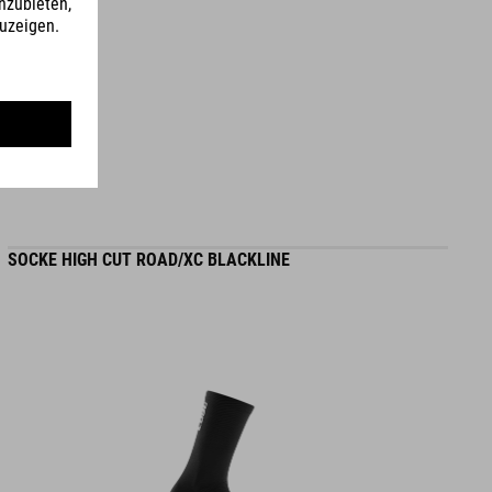
CM 23.0-31.5
MATERIAL
Obermaterial: Mikrofaser, PU
Sohle: faserverstärktes Nylon, Gummi
SOCKE HIGH CUT ROAD/XC BLACKLINE