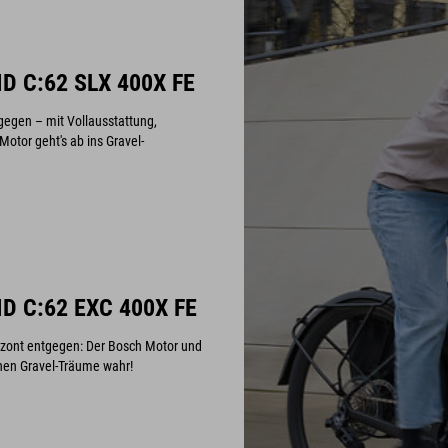
D C:62 SLX 400X FE
gegen – mit Vollausstattung,
tor geht's ab ins Gravel-
D C:62 EXC 400X FE
izont entgegen: Der Bosch Motor und
n Gravel-Träume wahr!