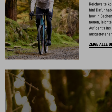
Reichweite ko
hin! Dafür ha
how in Sache
neuen, leicht
Auf geht's ins
ausgetretener
ZEIGE ALLE B