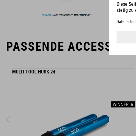
orientieren. Durch die enge Zusammenarbeit der Designer in
der Entwicklung von Accessoires und Bikes, sind die Produkte
perfekt aufeinander abgestimmt und generieren die beste
Kombination aus Design, Technik und Usability.
PASSENDE ACCESSOIR
MULTI TOOL HUSK 24
WINNER