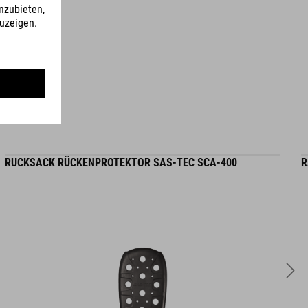
VOLUMEN
9 Liter
RUCKSACK RÜCKENPROTEKTOR SAS-TEC SCA-400
R