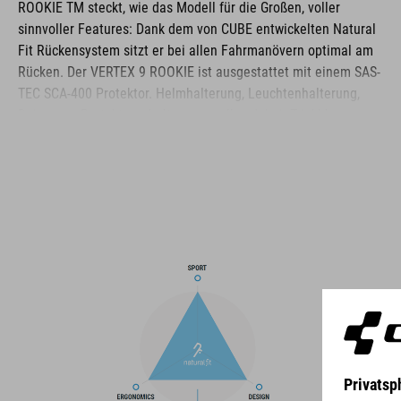
ROOKIE TM steckt, wie das Modell für die Großen, voller
sinnvoller Features: Dank dem von CUBE entwickelten Natural
Fit Rückensystem sitzt er bei allen Fahrmanövern optimal am
Rücken. Der VERTEX 9 ROOKIE ist ausgestattet mit einem SAS-
TEC SCA-400 Protektor. Helmhalterung, Leuchtenhalterung,
Raincover, Protektorenhalterung – alles dabei. Trinkblasen-
Kompatibilität ist Ehrensache. Reflektierende Elemente
erhöhen die Sichtbarkeit. Und die Signalpfeife am Brustgurt
kann im Fall der Fälle schon mal ein kleines Detail mit großem
Nutzen sein …
MARKE
Die Marke CUBE steht für innovative und qualitativ
hochwertige Produkte, welche sich stetig an aktuellen Trends