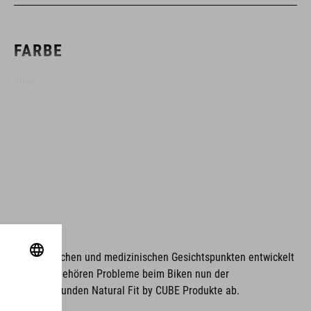
FARBE
olive
GEWICHT
650 g
MATERIAL
unter ergonomischen und medizinischen Gesichtspunkten entwickelt
Polyester
unktionalität gehören Probleme beim Biken nun der
iche Design runden Natural Fit by CUBE Produkte ab.