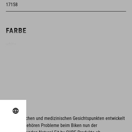
17158
FARBE
white
GEWICHT
382 g
GRÖSSE
unter ergonomischen und medizinischen Gesichtspunkten entwickelt
EU 36-48
unktionalität gehören Probleme beim Biken nun der