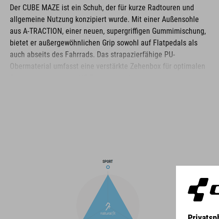
Der CUBE MAZE ist ein Schuh, der für kurze Radtouren und
allgemeine Nutzung konzipiert wurde. Mit einer Außensohle
aus A-TRACTION, einer neuen, supergriffigen Gummimischung,
bietet er außergewöhnlichen Grip sowohl auf Flatpedals als
auch abseits des Fahrrads. Das strapazierfähige PU-
Obermaterial umfasst eine verstärkte Zehenbox für optimalen
Schutz, während eine NF Ergonomics-Innensohle
hervorragende Polsterung und Druckverteilung für Komfort
garantiert. Ein klassischer Schnürverschluss rundet das
unauffällige, lässige Erscheinungsbild ab. Ideal für diejenigen,
die einen vielseitigen Schuh suchen, der sowohl auf dem
Fahrrad als auch im Alltag überzeugt.
MARKE