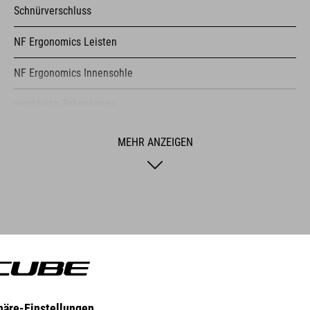
Schnürverschluss
NF Ergonomics Leisten
NF Ergonomics Innensohle
verstärkte Zehenkappe
Einstiegshilfe
MEHR ANZEIGEN
griffige A-TRACTION Außensohle für Flatpedale
Stiffness Index: 3
NATURAL FIT KONZEPT
Die Natural Fit by CUBE Serie umfasst innovative Produkte, die 
wurden. Durch die Ausrichtung auf besten Komfort und perfekte F