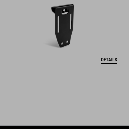
FEATURES
höhenverstellbar
verdrehsicher
geeignet für Gepäckträger Front
kompatibel mit ACID Gepäckträger COMPACT 20" Front
DETAILS
ARTIKELNUMMER
93166
FARBE
black