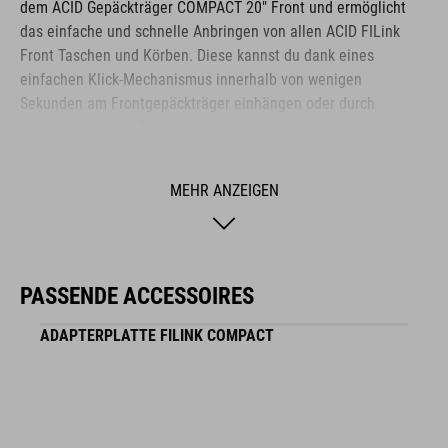
dem ACID Gepäckträger COMPACT 20" Front und ermöglicht
das einfache und schnelle Anbringen von allen ACID FILink
Front Taschen und Körben. Diese kannst du dank eines
einfachen Klick-Mechanismus innerhalb von wenigen
Sekunden am Frontgepäckträger einhängen oder durch
drücken der roten Taste wieder lösen.
MEHR ANZEIGEN
MARKE
PASSENDE ACCESSOIRES
Zu der Marke ACID gehört hochwertiges Fahrradzubehör und
Fahrradteile. Clevere Details, hohe Funktionalität und smarte
ADAPTERPLATTE FILINK COMPACT
Innovationen zeichnen unsere Produkte aus. Dabei bleibt die
Designsprache immer klar, puristisch, funktionsorientiert und
einzigartig.