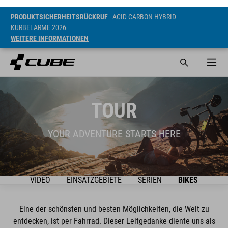
PRODUKTSICHERHEITSRÜCKRUF
- ACID CARBON HYBRID
KURBELARME 2026
WEITERE INFORMATIONEN
TOUR
YOUR ADVENTURE STARTS HERE
VIDEO
EINSATZGEBIETE
SERIEN
BIKES
Eine der schönsten und besten Möglichkeiten, die Welt zu
entdecken, ist per Fahrrad. Dieser Leitgedanke diente uns als