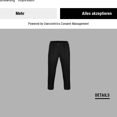
ROAD/XC WS CROPPED PANTS
69.95
EUR
DETAILS