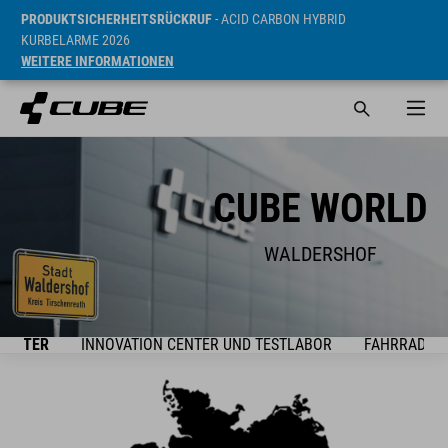
PRODUKTSICHERHEITSRÜCKRUF
- ACID CARBON HYBRID
KURBELARME 2026
WEITERE INFORMATIONEN
CUBE WORLD
WALDERSHOF
UARTER
INNOVATION CENTER UND TESTLABOR
FAHRRAD- U