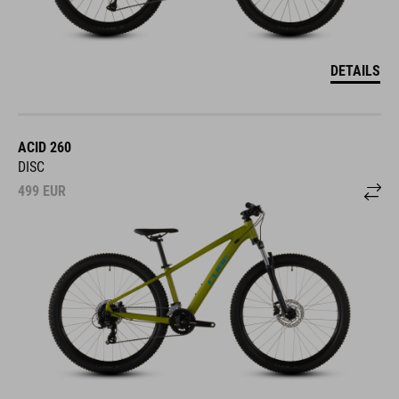
DETAILS
ACID 260
DISC
499
EUR