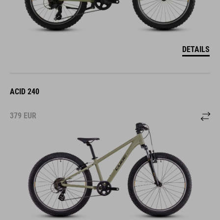
DETAILS
ACID 240
379
EUR