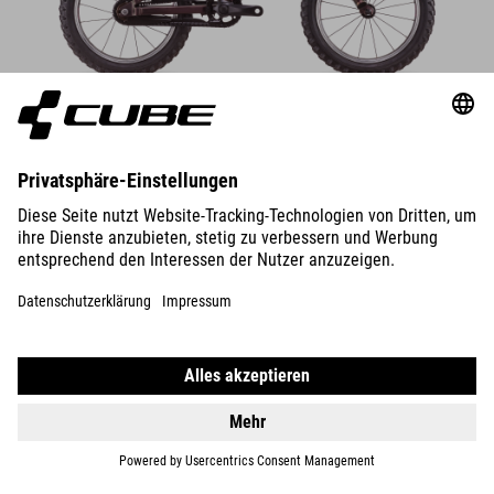
DETAILS
BIKES
E-BIKES
KIDS