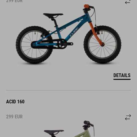
299
EUR
DETAILS
ACID 160
299
EUR