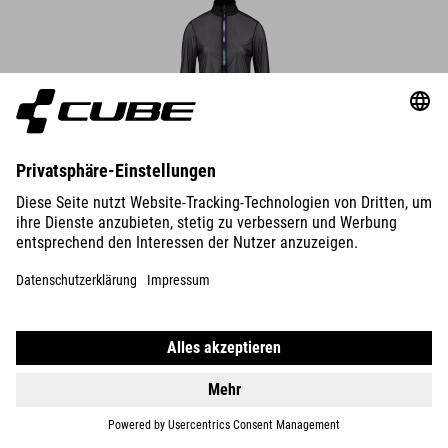
DETAILS
ROAD/XC WS WINDJACKE CMPT
69.95
EUR