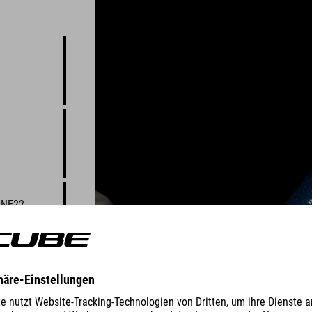
ONE22
en
 nur halt
und coole
geistern: