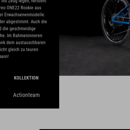
 ins Zeug legen, versteht
ereo ONE22 Rookie aus
rer Erwachsenenmodelle.
ider abgestimmt. Auch die
nd die geschmeidige
che. Im Rahmeninneren
ank dem austauschbaren
cht gleich zu teuren
sein!
KOLLEKTION
Actionteam