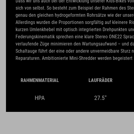
Dass wir uns auch bei der Entwicklung unserer Kids-Bikes voll
sich von selbst. So besteht zum Beispiel der Rahmen des St
genau den gleichen hydrogeformten Rohrsätze wie der unse
Allerdings wurden die Proportionen sorgfältig auf kleinere R
kurzen Umlenkhebel mit optisch integrierten Drehpunkten u
Federungskinematik sprechen eine klare Stereo ONE22 Spra
verlaufende Züge minimieren den Wartungsaufwand – und d
Schaltauge führt der eine oder andere unvermeidbare Sturz ni
Reparaturen. Ambitionierte Mini-Shredder werden begeistert 
RAHMENMATERIAL
LAUFRÄDER
HPA
27.5"