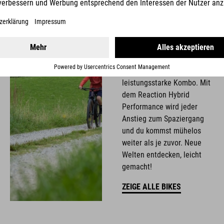
Ein Bosch Antrieb,
Vielseitigkeit und das
geniale Handling von CUBE
– eine absolut
leistungsstarke Kombo. Mit
dem Reaction Hybrid
Performance wird jeder
Anstieg zum Spaziergang
und du kommst mühelos
weiter als je zuvor. Neue
Welten entdecken, leicht
gemacht!
ZEIGE ALLE BIKES