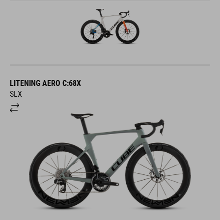
LITENING AERO C:68X
SLX