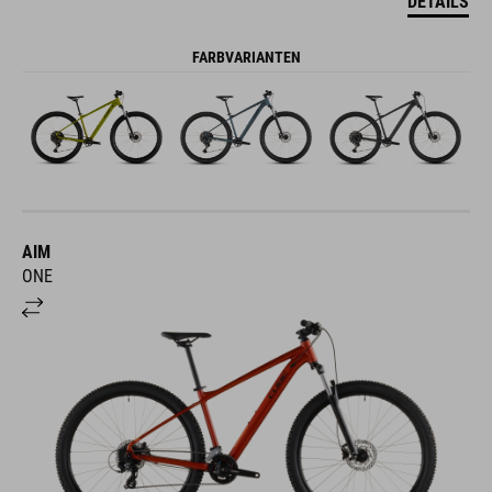
DETAILS
FARBVARIANTEN
AIM
ONE