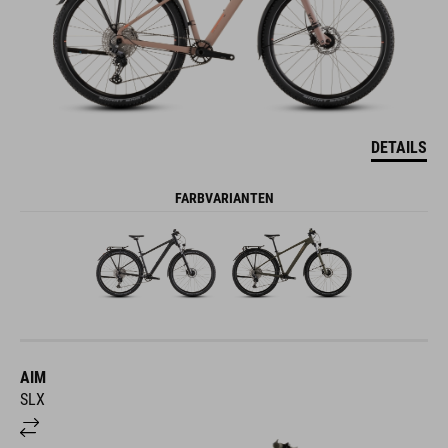
DETAILS
FARBVARIANTEN
AIM
SLX