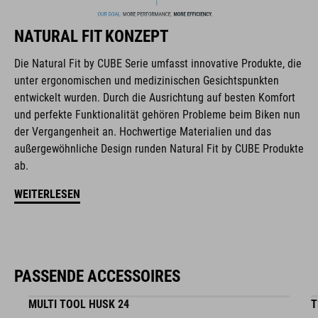
perfekt aufeinander abgestimmt und generieren die beste
Kombination aus Design, Technik und Usability.
NATURAL FIT KONZEPT
Die Natural Fit by CUBE Serie umfasst innovative Produkte, die
FEATURES
unter ergonomischen und medizinischen Gesichtspunkten
entwickelt wurden. Durch die Ausrichtung auf besten Komfort
trinkblasenkompatibel
und perfekte Funktionalität gehören Probleme beim Biken nun
Netztaschen im Hauptfach
der Vergangenheit an. Hochwertige Materialien und das
außergewöhnliche Design runden Natural Fit by CUBE Produkte
Helmhalterung
ab.
Easy-Access Seitenfach für Smartphone
WEITERLESEN
Leuchtenhalterung
Regenschutz
PASSENDE ACCESSOIRES
NF Ergonomics Rückensystem
MULTI TOOL HUSK 24
T