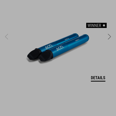
reflektierende Elemente
Protektorenhalterung
Rückenprotektor (SAS-Tec SCA 400)
WINNER
ARTIKELNUMMER
12150
FARBE
DETAILS
olive
GEWICHT