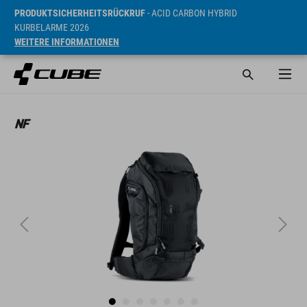
PRODUKTSICHERHEITSRÜCKRUF
- ACID CARBON HYBRID
KURBELARME 2026
WEITERE INFORMATIONEN