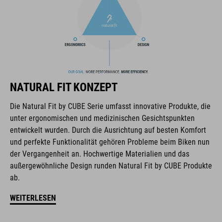
Die Marke CUBE steht für innovative und qualitativ
hochwertige Produkte, welche sich stetig an aktuellen Trends
orientieren. Durch die enge Zusammenarbeit der Designer in
der Entwicklung von Accessoires und Bikes, sind die Produkte
NATURAL FIT KONZEPT
perfekt aufeinander abgestimmt und generieren die beste
Kombination aus Design, Technik und Usability.
Die Natural Fit by CUBE Serie umfasst innovative Produkte, die
unter ergonomischen und medizinischen Gesichtspunkten
entwickelt wurden. Durch die Ausrichtung auf besten Komfort
FEATURES
und perfekte Funktionalität gehören Probleme beim Biken nun
der Vergangenheit an. Hochwertige Materialien und das
trinkblasenkompatibel
außergewöhnliche Design runden Natural Fit by CUBE Produkte
MOLLE-System
ab.
WEITERLESEN
Zippertasche im Haupftfach
Werkzeugfach