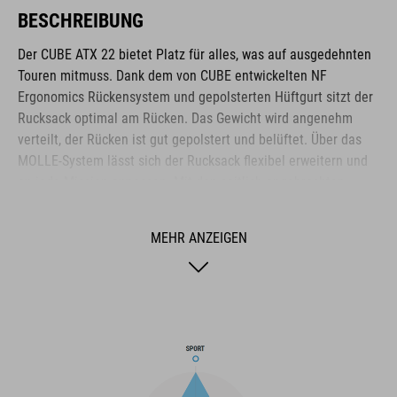
BESCHREIBUNG
Der CUBE ATX 22 bietet Platz für alles, was auf ausgedehnten
Touren mitmuss. Dank dem von CUBE entwickelten NF
Ergonomics Rückensystem und gepolsterten Hüftgurt sitzt der
Rucksack optimal am Rücken. Das Gewicht wird angenehm
verteilt, der Rücken ist gut gepolstert und belüftet. Über das
MOLLE-System lässt sich der Rucksack flexibel erweitern und
an jede Mission anpassen. Mit den seitlich angebrachten
Kompressionsriemen hast du zusätzlich die Möglichkeit, deine
Jacke oder Protektoren zu befestigen. Dank sinnvoller
MEHR ANZEIGEN
Fächeraufteilung, extra Werkzeugfach und Smartphone-
Seitenfach sind die wichtigsten Gegenstände schnell
griffbereit. Regen oder Sonne – dank Raincover und
Trinkblasenfach bringt dich der Rucksack zuverlässig ans Ziel.
MARKE