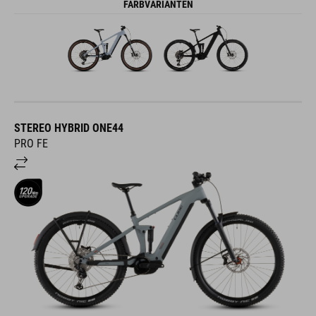
FARBVARIANTEN
STEREO HYBRID ONE44
PRO FE