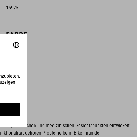
16975
FARBE
white
GEWICHT
475 g
GRÖSSE
unter ergonomischen und medizinischen Gesichtspunkten entwickelt
EU 36-48
unktionalität gehören Probleme beim Biken nun der