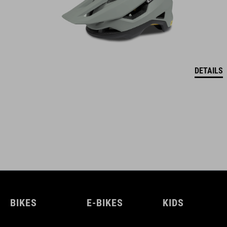
DETAILS
BIKES
E-BIKES
KIDS