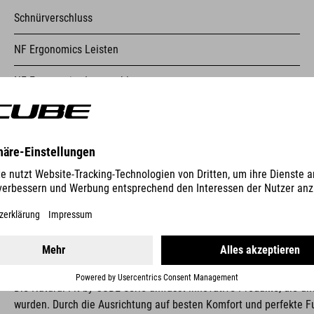
Schnürverschluss
NF Ergonomics Leisten
NF Ergonomics Innensohle
Knöchelschutz
verstärkte Zehenkappe
MEHR ANZEIGEN
Einstiegshilfe
griffige A-TRACTION Außensohle für Systempedale
Stiffness Index: 7
NATURAL FIT KONZEPT
Die Natural Fit by CUBE Serie umfasst innovative Produkte, die 
wurden. Durch die Ausrichtung auf besten Komfort und perfekte F