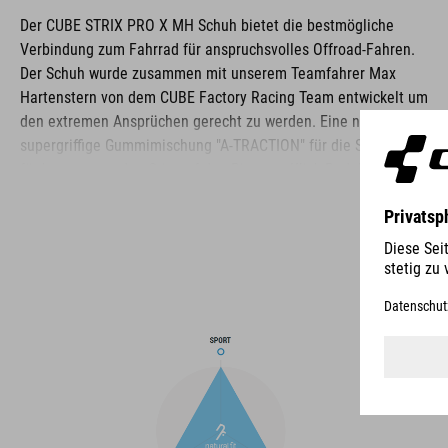
Der CUBE STRIX PRO X MH Schuh bietet die bestmögliche
Verbindung zum Fahrrad für anspruchsvolles Offroad-Fahren.
Der Schuh wurde zusammen mit unserem Teamfahrer Max
Hartenstern von dem CUBE Factory Racing Team entwickelt um
den extremen Ansprüchen gerecht zu werden. Eine neue,
supergriffige Gummimischung "A-TRACTION" für die Sohle sorgt
für hervorragenden Grip auf den Pins von Klick-Pedalen, auch
bei Nässe. Die glasfaserverstärkte Nylon-Zwischensohle bietet
ideale Steifigkeit für effizientes Pedalieren, während sie
gleichzeitig genug Flexibilität für optimale Fahrradkontrolle
bietet. Eine stoßabsorbierende EVA-Mittelsohle und
ergonomische Innensohle arbeiten zusammen, um die Füße
des Fahrers den ganzen Tag über zu unterstützen. Das
Obermaterial kombiniert Schnürsenkel und einen
Klettverschluss für Komfort, einfaches An- und Ausziehen
sowie Sicherheit. Die Zehenbox und der Fersenkäfig sind
verstärkt für Schutz, und eine extra robuste Schicht am
medialen Taillenbereich bietet Knöchelschutz und zusätzliche