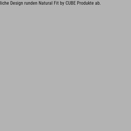
iche Design runden Natural Fit by CUBE Produkte ab.
UK 3.5-12.5
CM 23.3-31.0
MATERIAL
Obermaterial: PU
Sohle: EVA, faserverstärktes Nylon, Gummi
DOWNLOADS
CUBE_Schuhe-Cleat_Manual_V1-2505
( PDF 1.18 MB )