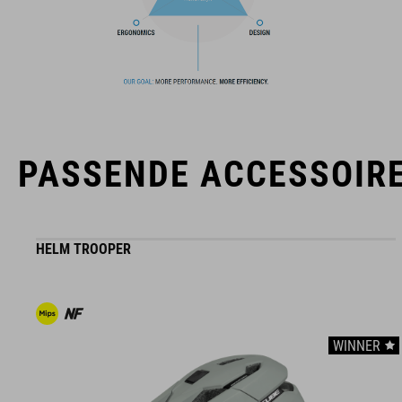
Abriebfestigkeit, während das PU-Obermaterial auch unter
härtesten Bedingungen robust und haltbar ist.
MARKE
PASSENDE ACCESSOIR
Die Marke CUBE steht für innovative und qualitativ
hochwertige Produkte, welche sich stetig an aktuellen Trends
HELM TROOPER
orientieren. Durch die enge Zusammenarbeit der Designer in
der Entwicklung von Accessoires und Bikes, sind die Produkte
perfekt aufeinander abgestimmt und generieren die beste
Kombination aus Design, Technik und Usability.
WINNER