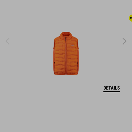
Die Marke CUBE steht für innovative und qualitativ
hochwertige Produkte, welche sich stetig an aktuellen Trends
orientieren. Durch die enge Zusammenarbeit der Designer in
der Entwicklung von Accessoires und Bikes, sind die Produkte
perfekt aufeinander abgestimmt und generieren die beste
Kombination aus Design, Technik und Usability.
FEATURES
Frontasche inkl. Fachaufteilung
Brustgurt mit Signalpfeife
DETAILS
elastische Seitentaschen
Leuchtenhalterung
reflektierende Elemente