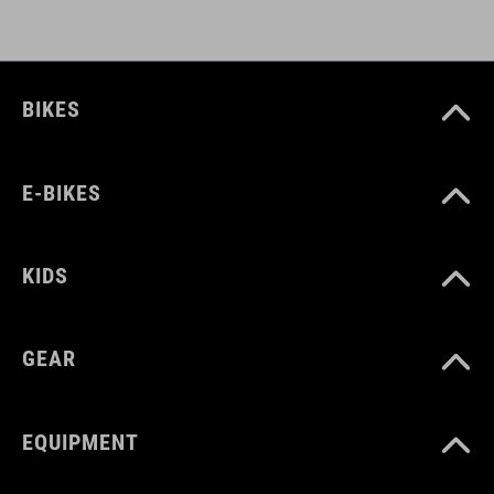
Mesh Rückensystem
Karabinerhaken
BIKES
ARTIKELNUMMER
E-BIKES
12114
KIDS
FARBE
blue'n'black
GEAR
GEWICHT
EQUIPMENT
360g