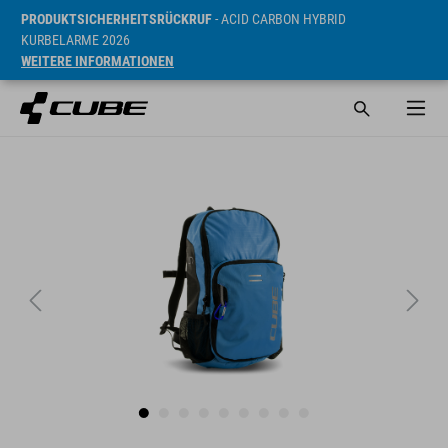
PRODUKTSICHERHEITSRÜCKRUF
- ACID CARBON HYBRID
KURBELARME 2026
WEITERE INFORMATIONEN