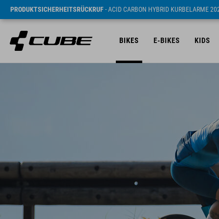
PRODUKTSICHERHEITSRÜCKRUF
- ACID CARBON HYBRID KURBELARME 20
BIKES
E-BIKES
KIDS