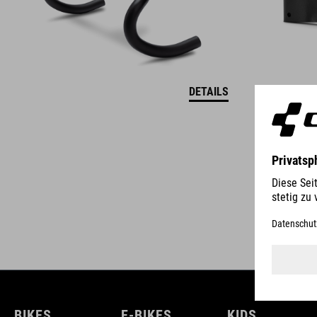
DETAILS
BIKES
E-BIKES
KIDS