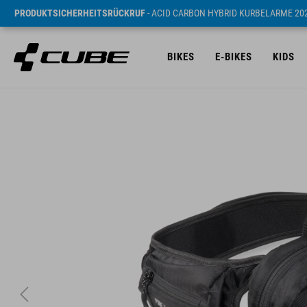
PRODUKTSICHERHEITSRÜCKRUF
- ACID CARBON HYBRID KURBELARME 20
BIKES
E-BIKES
KIDS