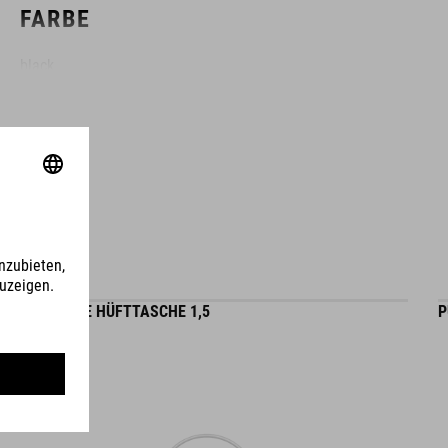
FARBE
black
GEWICHT
290 g
MATERIAL
TRINKBLASE HÜFTTASCHE 1,5
P
Polyester
VOLUMEN