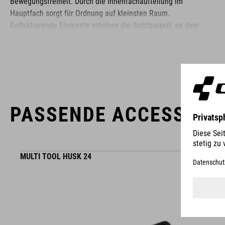
Bewegungsfreiheit. Durch die Innenfachaufteilung im
Hauptfach sorgt für Ordnung auf kleinsten Raum.
Reflektierende Elemente erhöhen die Sichtbarkeit, an dem
MOLLE-System lässt sich zusätzlich ein Rücklicht befestigen.
Mit Hilfe integrierter Straps können beispielsweise Protektoren
an der Tasche befestigt werden.
MARKE
PASSENDE ACCESSOIR
MULTI TOOL HUSK 24
Die Marke CUBE steht für innovative und qualitativ
hochwertige Produkte, welche sich stetig an aktuellen Trends
orientieren. Durch die enge Zusammenarbeit der Designer in
der Entwicklung von Accessoires und Bikes, sind die Produkte
perfekt aufeinander abgestimmt und generieren die beste
WINNER
Kombination aus Design, Technik und Usability.