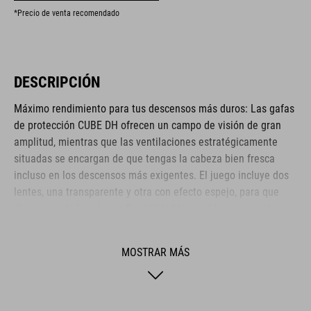
*Precio de venta recomendado
DESCRIPCIÓN
Máximo rendimiento para tus descensos más duros: Las gafas
de protección CUBE DH ofrecen un campo de visión de gran
amplitud, mientras que las ventilaciones estratégicamente
situadas se encargan de que tengas la cabeza bien fresca
incluso en los descensos más exigentes. El juego incluye dos
lentes, una transparente y otra con efecto espejo, para que
dispongas de la máxima flexibilidad haga el tiempo que haga.
La suave espuma de triple capa se adapta cómodamente a la
cara y mantiene las gafas firmemente en su sitio. La correa de
MOSTRAR MÁS
45 mm de ancho con revestimiento de silicona se adapta
perfectamente al casco CUBE DESCENDER. Para facilitar su
transporte, las gafas se suministran con una funda protectora.