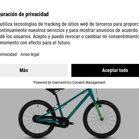
NUMOVE 180
4990
SEK