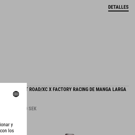
DETALLES
MAILLOT ROAD/XC X FACTORY RACING DE MANGA LARGA
1.390.00
SEK