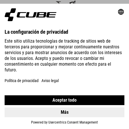
ATTAIN
RACE
13790
SEK