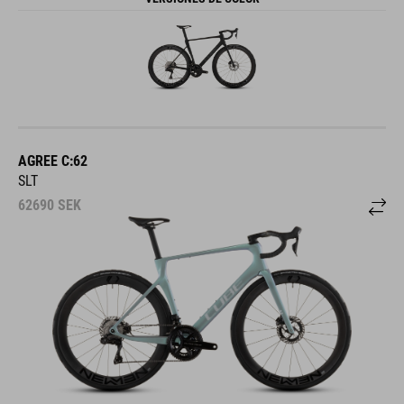
AGREE C:62
SLT
62690
SEK