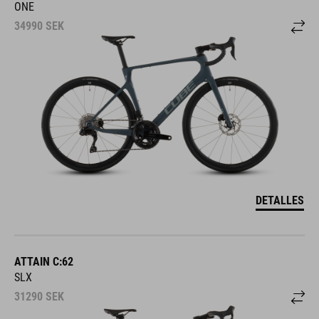
ONE
34990
SEK
DETALLES
ATTAIN C:62
SLX
31290
SEK