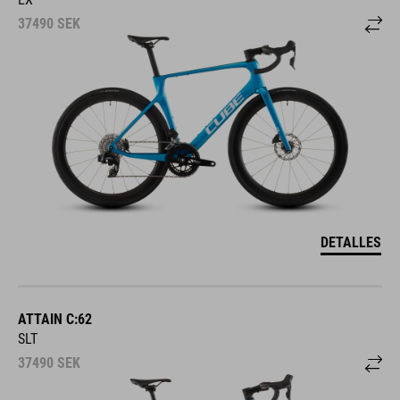
37490
SEK
DETALLES
ATTAIN C:62
SLT
37490
SEK