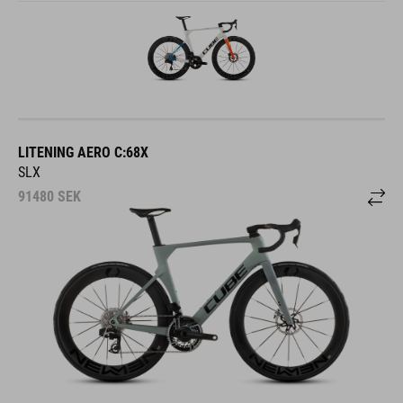
LITENING AERO C:68X
SLX
91480
SEK