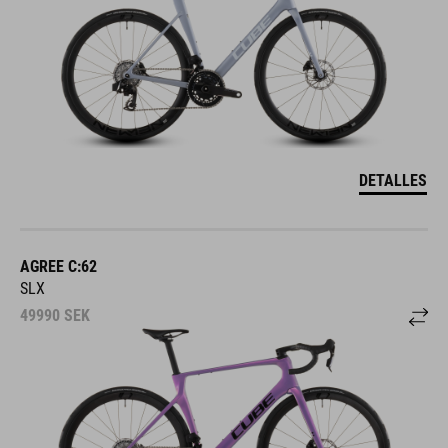
DETALLES
AGREE C:62
SLX
49990
SEK