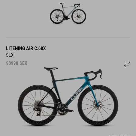
LITENING AIR C:68X
SLX
93990
SEK