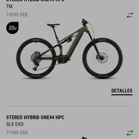
TM
74990
SEK
DETALLES
STEREO HYBRID ONE44 HPC
SLX EVO
71490
SEK