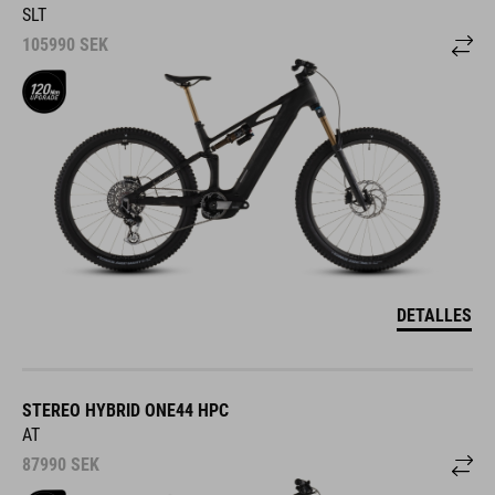
SLT
105990
SEK
DETALLES
STEREO HYBRID ONE44 HPC
AT
87990
SEK