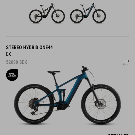
STEREO HYBRID ONE44
EX
52690
SEK