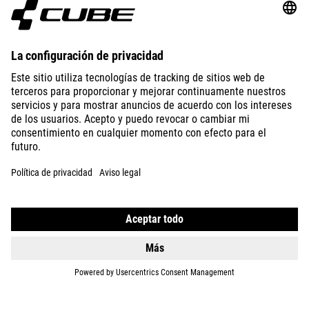
SUPPORT
ABOUT US
EXPLORE
IMPRINT
PRIVACY
EU DATA ACT
PRESS
B2B
SWEDEN
ESPAÑOL