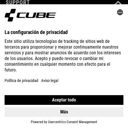
SUPPORT
ABOUT US
EXPLORE
IMPRINT
PRIVACY
EU DATA ACT
PRESS
B2B
SWEDEN
ESPAÑOL