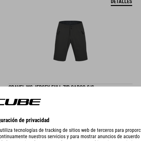
DETALLES
GRAVEL WS JERSEY FULL ZIP CARGO S/S
890.00
SEK