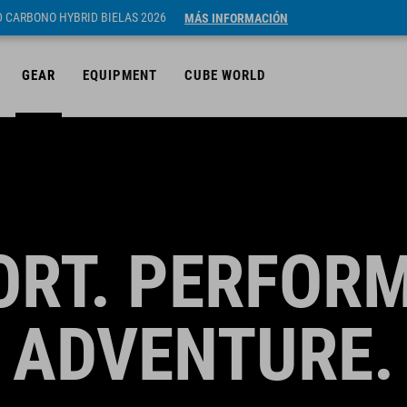
ID CARBONO HYBRID BIELAS 2026
MÁS INFORMACIÓN
GEAR
EQUIPMENT
CUBE WORLD
RT. PERFOR
ADVENTURE.