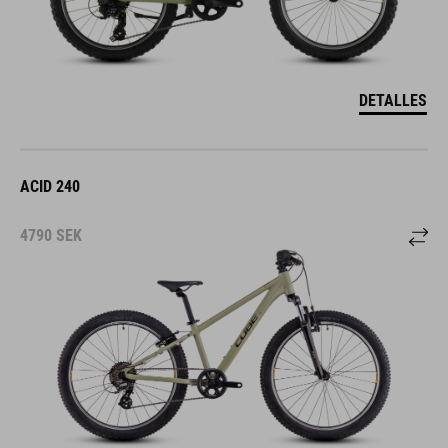
DETALLES
ACID 240
4790
SEK