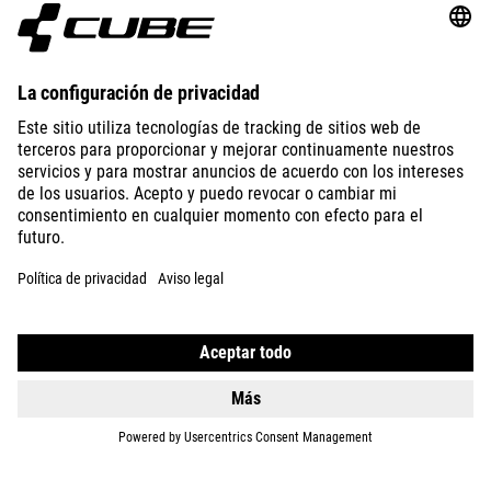
ABOUT US
EXPLORE
IMPRINT
PRIVACY
EU DATA ACT
PRESS
B2B
SWEDEN
ESPAÑOL