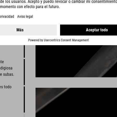
nte
odigiosa
te subas.
es todo