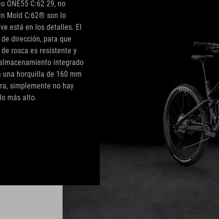
reo ONE55 C:62 29, no
win Mold C:62® son lo
ve está en los detalles. El
 de dirección, para que
 de rosca es resistente y
e almacenamiento integrado
on una horquilla de 160 mm
era, simplemente no hay
lo más alto.